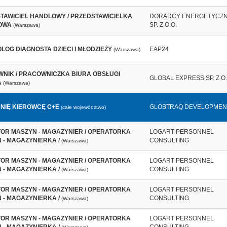
TAWICIEL HANDLOWY / PRZEDSTAWICIELKA
DORADCY ENERGETYCZN
OWA
SP. Z O.O.
(Warszawa)
LOG DIAGNOSTA DZIECI I MŁODZIEŻY
EAP24
(Warszawa)
NIK / PRACOWNICZKA BIURA OBSŁUGI
GLOBAL EXPRESS SP. Z O.
A
(Warszawa)
NIĘ KIEROWCĘ C+E
GLOBTRAQ DEVELOPMEN
(całe województwo)
OR MASZYN - MAGAZYNIER / OPERATORKA
LOGART PERSONNEL
 - MAGAZYNIERKA /
CONSULTING
(Warszawa)
OR MASZYN - MAGAZYNIER / OPERATORKA
LOGART PERSONNEL
 - MAGAZYNIERKA /
CONSULTING
(Warszawa)
OR MASZYN - MAGAZYNIER / OPERATORKA
LOGART PERSONNEL
 - MAGAZYNIERKA /
CONSULTING
(Warszawa)
OR MASZYN - MAGAZYNIER / OPERATORKA
LOGART PERSONNEL