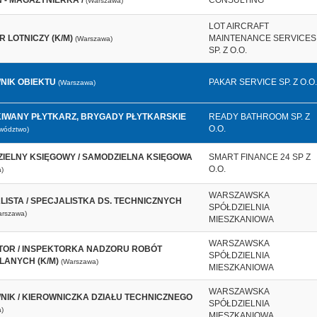
 - MAGAZYNIERKA /
CONSULTING
(Warszawa)
LOT AIRCRAFT
R LOTNICZY (K/M)
MAINTENANCE SERVICES
(Warszawa)
SP. Z O.O.
NIK OBIEKTU
PAKAR SERVICE SP. Z O.O.
(Warszawa)
IWANY PŁYTKARZ, BRYGADY PŁYTKARSKIE
READY BATHROOM SP. Z
O.O.
ewództwo)
IELNY KSIĘGOWY / SAMODZIELNA KSIĘGOWA
SMART FINANCE 24 SP Z
O.O.
)
WARSZAWSKA
LISTA / SPECJALISTKA DS. TECHNICZNYCH
SPÓŁDZIELNIA
arszawa)
MIESZKANIOWA
WARSZAWSKA
TOR / INSPEKTORKA NADZORU ROBÓT
SPÓŁDZIELNIA
ANYCH (K/M)
(Warszawa)
MIESZKANIOWA
WARSZAWSKA
NIK / KIEROWNICZKA DZIAŁU TECHNICZNEGO
SPÓŁDZIELNIA
)
MIESZKANIOWA