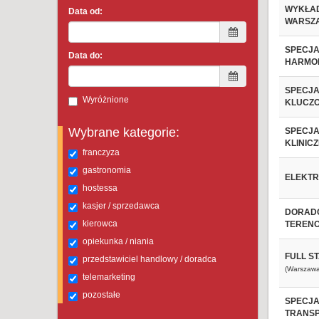
WYKŁAD
Data od:
WARSZA
SPECJAL
Data do:
HARMON
SPECJAL
Wyróżnione
KLUCZO
Wybrane kategorie:
SPECJA
KLINIC
franczyza
gastronomia
ELEKTR
hostessa
kasjer / sprzedawca
DORADC
kierowca
TERENO
opiekunka / niania
FULL S
przedstawiciel handlowy / doradca
(Warszawa
telemarketing
pozostałe
SPECJAL
TRANS