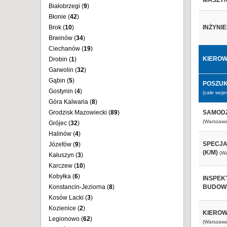
MASZYN
Białobrzegi (
9
)
Błonie (
42
)
Brok (
10
)
INŻYNIE
Brwinów (
34
)
Ciechanów (
19
)
KIEROW
Drobin (
1
)
Garwolin (
32
)
Gąbin (
5
)
POSZUK
Gostynin (
4
)
(całe woj
Góra Kalwaria (
8
)
Grodzisk Mazowiecki (
89
)
SAMODZ
(Warszawa
Grójec (
32
)
Halinów (
4
)
SPECJA
Józefów (
9
)
(K/M)
(W
Kałuszyn (
3
)
Karczew (
10
)
Kobyłka (
6
)
INSPEK
Konstancin-Jeziorna (
8
)
BUDOWL
Kosów Lacki (
3
)
Kozienice (
2
)
KIEROW
Legionowo (
62
)
(Warszawa