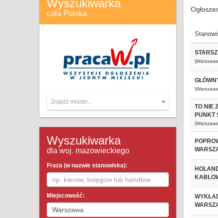
Wyszukiwarka
Ogłoszen
cała Polska
Stanowi
STARSZ
(Warszawa
GŁÓWNY
(Warszawa
Znajdź miasto...
TO NIE
PUNKT 
(Warszawa
Wyszukiwarka
POPROW
WARSZA
dla woj. mazowieckiego
Fraza (w nazwie stanowiska):
HOLAND
KABLOW
Miejscowość:
WYKŁAD
WARSZA