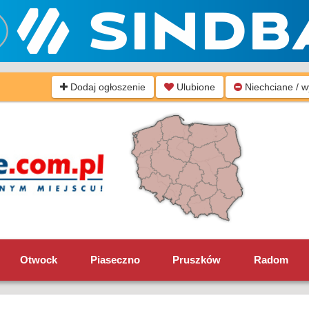
Dodaj ogłoszenie
Ulubione
Niechciane / 
Otwock
Piaseczno
Pruszków
Radom