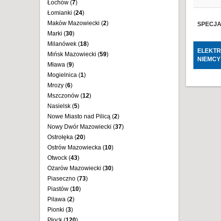
Łochów (
7
)
Łomianki (
24
)
Maków Mazowiecki (
2
)
SPECJAL
Marki (
30
)
Milanówek (
18
)
ELEKTR
Mińsk Mazowiecki (
59
)
NIEMCY
Mława (
9
)
Mogielnica (
1
)
Mrozy (
6
)
Mszczonów (
12
)
Nasielsk (
5
)
Nowe Miasto nad Pilicą (
2
)
Nowy Dwór Mazowiecki (
37
)
Ostrołęka (
20
)
Ostrów Mazowiecka (
10
)
Otwock (
43
)
Ożarów Mazowiecki (
30
)
Piaseczno (
73
)
Piastów (
10
)
Pilawa (
2
)
Pionki (
3
)
Płock (
120
)