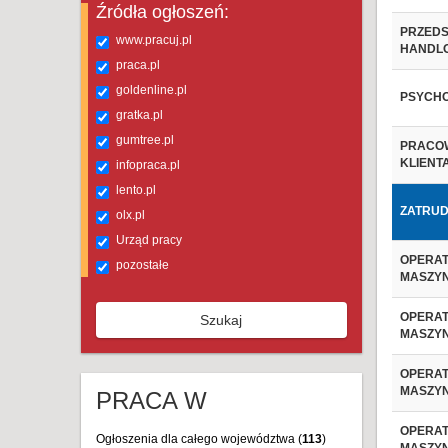
Źródła ogłoszeń:
PRZEDS
www.pracuj.pl
HANDL
praca.pl
goldenline.pl
PSYCHO
gratka.pl
gumtree.pl
PRACOW
KLIENT
infopraca.pl
lento.pl
ZATRUD
olx.pl
Urząd pracy
OPERAT
pozostałe
MASZYN
OPERAT
Szukaj
MASZYN
OPERAT
MASZYN
PRACA W
OPERAT
Ogłoszenia dla całego województwa (
113
)