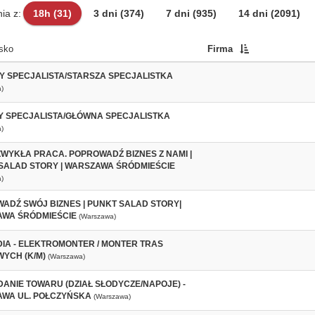
ia z:
18h
(31)
3 dni
(374)
7 dni
(935)
14 dni
(2091)
sko
Firma
Y SPECJALISTA/STARSZA SPECJALISTKA
)
 SPECJALISTA/GŁÓWNA SPECJALISTKA
)
 ZWYKŁA PRACA. POPROWADŹ BIZNES Z NAMI |
SALAD STORY | WARSZAWA ŚRÓDMIEŚCIE
)
ADŹ SWÓJ BIZNES | PUNKT SALAD STORY|
WA ŚRÓDMIEŚCIE
(Warszawa)
IA - ELEKTROMONTER / MONTER TRAS
YCH (K/M)
(Warszawa)
ANIE TOWARU (DZIAŁ SŁODYCZE/NAPOJE) -
WA UL. POŁCZYŃSKA
(Warszawa)