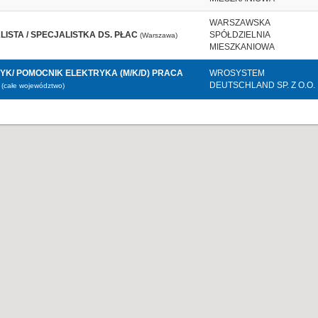
WARSZAWSKA
ISTA / SPECJALISTKA DS. PŁAC
SPÓŁDZIELNIA
(Warszawa)
MIESZKANIOWA
YK/ POMOCNIK ELEKTRYKA (M/K/D) PRACA
WROSYSTEM
DEUTSCHLAND SP. Z O.O.
(całe województwo)