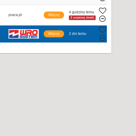
4 godziny temu
praca.pl
Więcej
Z ostatniej chwili
Więcej
2 dni temu