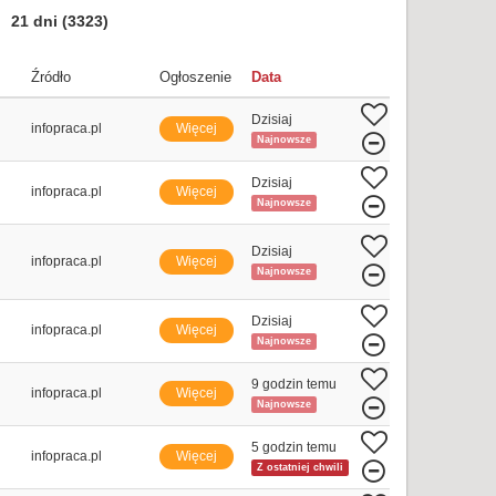
21 dni
(3323)
Źródło
Ogłoszenie
Data
Dzisiaj
infopraca.pl
Więcej
Najnowsze
Dzisiaj
infopraca.pl
Więcej
Najnowsze
Dzisiaj
infopraca.pl
Więcej
Najnowsze
Dzisiaj
infopraca.pl
Więcej
Najnowsze
9 godzin temu
infopraca.pl
Więcej
Najnowsze
5 godzin temu
infopraca.pl
Więcej
Z ostatniej chwili