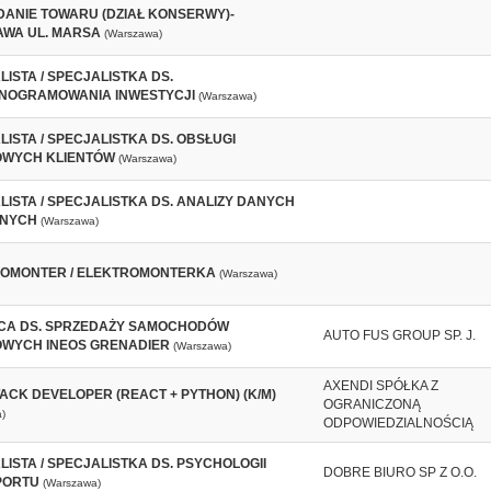
ANIE TOWARU (DZIAŁ KONSERWY)-
WA UL. MARSA
(Warszawa)
ISTA / SPECJALISTKA DS.
OGRAMOWANIA INWESTYCJI
(Warszawa)
ISTA / SPECJALISTKA DS. OBSŁUGI
WYCH KLIENTÓW
(Warszawa)
LISTA / SPECJALISTKA DS. ANALIZY DANYCH
ZNYCH
(Warszawa)
OMONTER / ELEKTROMONTERKA
(Warszawa)
A DS. SPRZEDAŻY SAMOCHODÓW
AUTO FUS GROUP SP. J.
WYCH INEOS GRENADIER
(Warszawa)
AXENDI SPÓŁKA Z
TACK DEVELOPER (REACT + PYTHON) (K/M)
OGRANICZONĄ
)
ODPOWIEDZIALNOŚCIĄ
ISTA / SPECJALISTKA DS. PSYCHOLOGII
DOBRE BIURO SP Z O.O.
PORTU
(Warszawa)