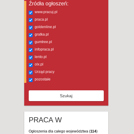
Źródła ogłoszeń:
www.pracuj.pl
praca.pl
goldenline.pl
gratka.pl
gumtree.pl
infopraca.pl
lento.pl
olx.pl
Urząd pracy
pozostałe
Szukaj
PRACA W
Ogłoszenia dla całego województwa (
114
)