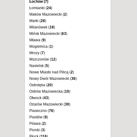
Łochów (
7
)
Łomianki (
24
)
Maków Mazowiecki (
2
)
Marki (
28
)
Milanówek (
18
)
Mińsk Mazowiecki (
63
)
Mława (
9
)
Mogielnica (
1
)
Mrozy (
7
)
Mszczonów (
12
)
Nasielsk (
5
)
Nowe Miasto nad Pilicą (
2
)
Nowy Dwór Mazowiecki (
36
)
Ostrołęka (
20
)
Ostrów Mazowiecka (
10
)
Otwock (
43
)
Ożarów Mazowiecki (
30
)
Piaseczno (
76
)
Piastów (
9
)
Pilawa (
2
)
Pionki (
3
)
Płock (
116
)