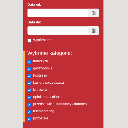
Data od:
Data do:
Wyróżnione
Wybrane kategorie:
franczyza
gastronomia
hostessa
kasjer / sprzedawca
kierowca
opiekunka / niania
przedstawiciel handlowy / doradca
telemarketing
pozostałe