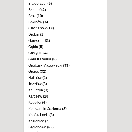
Białobrzegi (
9
)
Błonie (
42
)
Brok (
10
)
Brwinów (
34
)
Ciechanów (
18
)
Drobin (
1
)
Garwolin (
31
)
Gąbin (
5
)
Gostynin (
4
)
Góra Kalwaria (
8
)
Grodzisk Mazowiecki (
93
)
Grójec (
32
)
Halinów (
4
)
Józefów (
8
)
Kałuszyn (
3
)
Karczew (
10
)
Kobyłka (
6
)
Konstancin-Jeziorna (
8
)
Kosów Lacki (
3
)
Kozienice (
2
)
Legionowo (
63
)