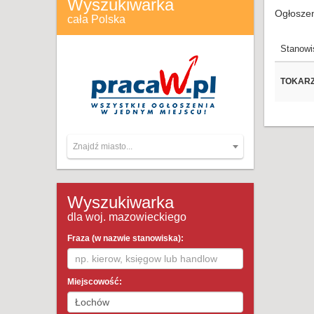
Wyszukiwarka
Ogłoszen
cała Polska
Stanowi
TOKARZ
Znajdź miasto...
Wyszukiwarka
dla woj. mazowieckiego
Fraza (w nazwie stanowiska):
Miejscowość: