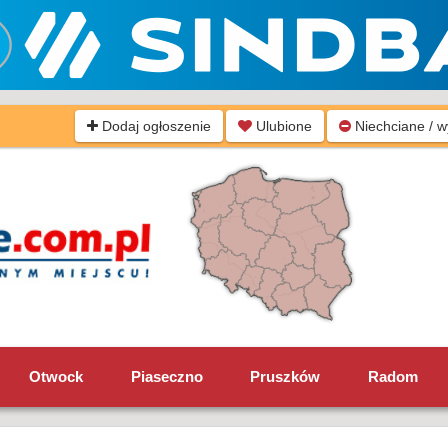
Dodaj ogłoszenie
Ulubione
Niechciane / 
Otwock
Piaseczno
Pruszków
Radom