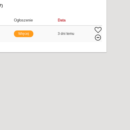
7)
Ogłoszenie
Data
Więcej
3 dni temu