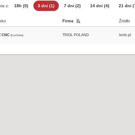
ia z:
18h
(0)
3 dni
(1)
7 dni
(2)
14 dni
(4)
21 dni
(
sko
Firma
Źródło
 CNC
TRIOL POLAND
lento.pl
(Łochów)