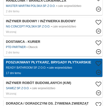
HANDLOWA – BRANŻA CUKIERNICZA
MASTER MARTINI POLSKA SP. Z O.O.
całe województwo
2 dni temu
INŻYNIER BUDOWY / INŻYNIERKA BUDOWY
NG CONCEPT POLSKA SP. Z O.O.
całe województwo
Wczoraj
DOSTAWCA - KURIER
PTD PARTNER
Otwock
2 dni temu
POSZUKIWANY PŁYTKARZ, BRYGADY PŁYTKARSKIE
READY BATHROOM SP. Z O.O.
całe województwo
17 dni temu
INŻYNIER ROBÓT BUDOWLANYCH (K/M)
SAWEZ SP. Z O.O.
całe województwo
Wczoraj
DORADCA / DORADCZYNI DS. ŻYWIENIA ZWIERZĄT