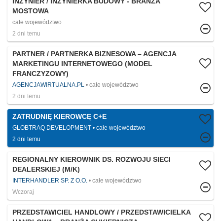
INŻYNIER / INŻYNIERKA BUDOWY - BRANŻA
MOSTOWA
całe województwo
2 dni temu
PARTNER / PARTNERKA BIZNESOWA – AGENCJA
MARKETINGU INTERNETOWEGO (MODEL
FRANCZYZOWY)
AGENCJAWIRTUALNA.PL
całe województwo
2 dni temu
ZATRUDNIĘ KIEROWCĘ C+E
GLOBTRAQ DEVELOPMENT
całe województwo
2 dni temu
REGIONALNY KIEROWNIK DS. ROZWOJU SIECI
DEALERSKIEJ (M/K)
INTERHANDLER SP. Z O.O.
całe województwo
Wczoraj
PRZEDSTAWICIEL HANDLOWY / PRZEDSTAWICIELKA