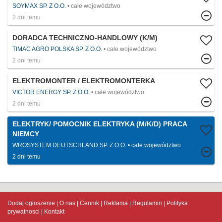
SOYMAX SP. Z O.O.
całe województwo
2 dni temu
DORADCA TECHNICZNO-HANDLOWY (K/M)
TIMAC AGRO POLSKA SP. Z O.O.
całe województwo
2 dni temu
ELEKTROMONTER / ELEKTROMONTERKA
VICTOR ENERGY SP. Z O.O.
całe województwo
2 dni temu
ELEKTRYK/ POMOCNIK ELEKTRYKA (M/K/D) PRACA
NIEMCY
WROSYSTEM DEUTSCHLAND SP. Z O.O.
całe województwo
2 dni temu
Dodaj ogłoszenie
O nas
Cennik
Reklama
Regulamin
Polityka
prywatnosci
Kontakt