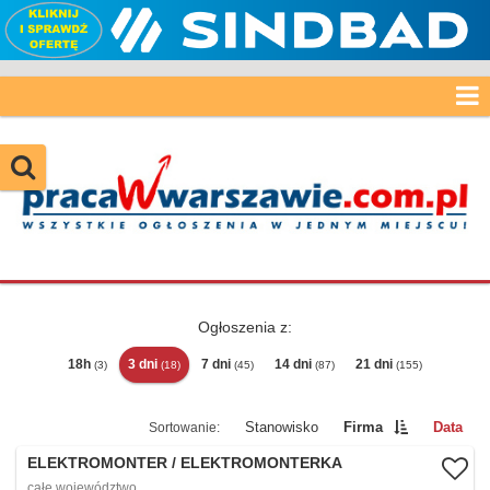
Ogłoszenia z:
18h
3 dni
7 dni
14 dni
21 dni
(3)
(18)
(45)
(87)
(155)
Stanowisko
Firma
Data
ELEKTROMONTER / ELEKTROMONTERKA
całe województwo