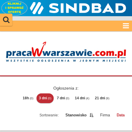
Ogłoszenia z:
18h
3 dni
7 dni
14 dni
21 dni
(0)
(0)
(0)
(4)
(9)
Stanowisko
Firma
Data