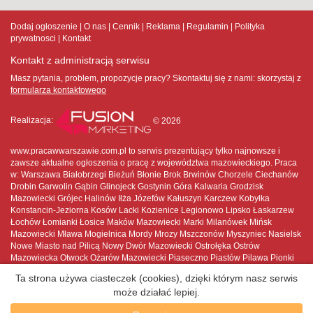
Dodaj ogłoszenie
O nas
Cennik
Reklama
Regulamin
Polityka
prywatnosci
Kontakt
Kontakt z administracją serwisu
Masz pytania, problem, propozycje pracy? Skontaktuj się z nami:
skorzystaj z
formularza kontaktowego
Realizacja:
© 2026
www.pracawwarszawie.com.pl to serwis prezentujący tylko najnowsze i
zawsze aktualne ogłoszenia o pracę z województwa mazowieckiego. Praca
w: Warszawa Białobrzegi Bieżuń Błonie Brok Brwinów Chorzele Ciechanów
Drobin Garwolin Gąbin Glinojeck Gostynin Góra Kalwaria Grodzisk
Mazowiecki Grójec Halinów Iłża Józefów Kałuszyn Karczew Kobyłka
Konstancin-Jeziorna Kosów Lacki Kozienice Legionowo Lipsko Łaskarzew
Łochów Łomianki Łosice Maków Mazowiecki Marki Milanówek Mińsk
Mazowiecki Mława Mogielnica Mordy Mrozy Mszczonów Myszyniec Nasielsk
Nowe Miasto nad Pilicą Nowy Dwór Mazowiecki Ostrołęka Ostrów
Mazowiecka Otwock Ożarów Mazowiecki Piaseczno Piastów Pilawa Pionki
Płock Płońsk Podkowa Leśna Pruszków Przasnysz Przysucha Pułtusk
Ta strona używa ciasteczek (cookies), dzięki którym nasz serwis
Raciąż Radom Radzymin Różan Serock Siedlce Sierpc Skaryszew
może działać lepiej.
Sochaczew Sokołów Podlaski Sulejówek Szydłowiec Tarczyn Tłuszcz Warka
Warszawa Węgrów Wołomin Wyszków Wyszogród Wyśmierzyce Zakroczym