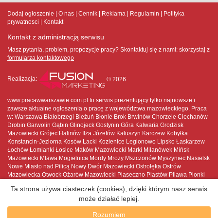
Dodaj ogłoszenie
O nas
Cennik
Reklama
Regulamin
Polityka
prywatnosci
Kontakt
Kontakt z administracją serwisu
Masz pytania, problem, propozycje pracy? Skontaktuj się z nami:
skorzystaj z
formularza kontaktowego
Realizacja:
© 2026
www.pracawwarszawie.com.pl to serwis prezentujący tylko najnowsze i
zawsze aktualne ogłoszenia o pracę z województwa mazowieckiego. Praca
w: Warszawa Białobrzegi Bieżuń Błonie Brok Brwinów Chorzele Ciechanów
Drobin Garwolin Gąbin Glinojeck Gostynin Góra Kalwaria Grodzisk
Mazowiecki Grójec Halinów Iłża Józefów Kałuszyn Karczew Kobyłka
Konstancin-Jeziorna Kosów Lacki Kozienice Legionowo Lipsko Łaskarzew
Łochów Łomianki Łosice Maków Mazowiecki Marki Milanówek Mińsk
Mazowiecki Mława Mogielnica Mordy Mrozy Mszczonów Myszyniec Nasielsk
Nowe Miasto nad Pilicą Nowy Dwór Mazowiecki Ostrołęka Ostrów
Mazowiecka Otwock Ożarów Mazowiecki Piaseczno Piastów Pilawa Pionki
Płock Płońsk Podkowa Leśna Pruszków Przasnysz Przysucha Pułtusk
Ta strona używa ciasteczek (cookies), dzięki którym nasz serwis
Raciąż Radom Radzymin Różan Serock Siedlce Sierpc Skaryszew
może działać lepiej.
Sochaczew Sokołów Podlaski Sulejówek Szydłowiec Tarczyn Tłuszcz Warka
Warszawa Węgrów Wołomin Wyszków Wyszogród Wyśmierzyce Zakroczym
Rozumiem
Ząbki Zielonka Zwoleń Żelechów Żuromin Żyrardów