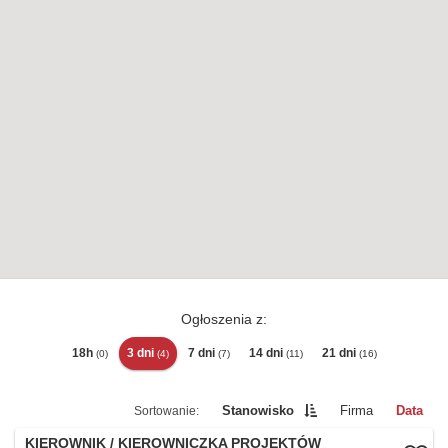
Ogłoszenia z:
18h
3 dni
7 dni
14 dni
21 dni
(0)
(4)
(7)
(11)
(16)
Stanowisko
Firma
Data
KIEROWNIK / KIEROWNICZKA PROJEKTÓW