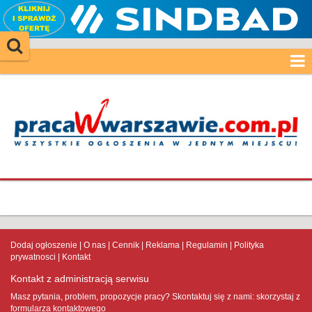
Dodaj ogłoszenie
O nas
Cennik
Reklama
Regulamin
Polityka
prywatnosci
Kontakt
Kontakt z administracją serwisu
Masz pytania, problem, propozycje pracy? Skontaktuj się z nami:
skorzystaj z
formularza kontaktowego