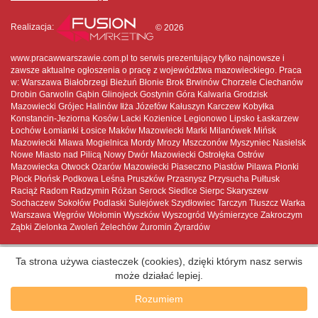
Realizacja:
© 2026
www.pracawwarszawie.com.pl to serwis prezentujący tylko najnowsze i
zawsze aktualne ogłoszenia o pracę z województwa mazowieckiego. Praca
w: Warszawa Białobrzegi Bieżuń Błonie Brok Brwinów Chorzele Ciechanów
Drobin Garwolin Gąbin Glinojeck Gostynin Góra Kalwaria Grodzisk
Mazowiecki Grójec Halinów Iłża Józefów Kałuszyn Karczew Kobyłka
Konstancin-Jeziorna Kosów Lacki Kozienice Legionowo Lipsko Łaskarzew
Łochów Łomianki Łosice Maków Mazowiecki Marki Milanówek Mińsk
Mazowiecki Mława Mogielnica Mordy Mrozy Mszczonów Myszyniec Nasielsk
Nowe Miasto nad Pilicą Nowy Dwór Mazowiecki Ostrołęka Ostrów
Mazowiecka Otwock Ożarów Mazowiecki Piaseczno Piastów Pilawa Pionki
Płock Płońsk Podkowa Leśna Pruszków Przasnysz Przysucha Pułtusk
Raciąż Radom Radzymin Różan Serock Siedlce Sierpc Skaryszew
Sochaczew Sokołów Podlaski Sulejówek Szydłowiec Tarczyn Tłuszcz Warka
Warszawa Węgrów Wołomin Wyszków Wyszogród Wyśmierzyce Zakroczym
Ząbki Zielonka Zwoleń Żelechów Żuromin Żyrardów
Ta strona używa ciasteczek (cookies), dzięki którym nasz serwis
może działać lepiej.
Rozumiem