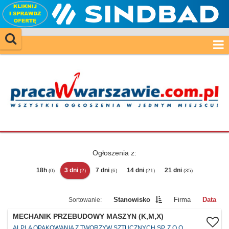
Ogłoszenia z:
18h
3 dni
7 dni
14 dni
21 dni
(0)
(2)
(6)
(21)
(35)
Stanowisko
Firma
Data
MECHANIK PRZEBUDOWY MASZYN (K,M,X)
ALPLA OPAKOWANIA Z TWORZYW SZTUCZNYCH SP. Z O.O.