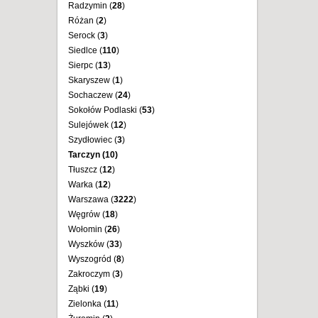
Radzymin (
28
)
Różan (
2
)
Serock (
3
)
Siedlce (
110
)
Sierpc (
13
)
Skaryszew (
1
)
Sochaczew (
24
)
Sokołów Podlaski (
53
)
Sulejówek (
12
)
Szydłowiec (
3
)
Tarczyn (
10
)
Tłuszcz (
12
)
Warka (
12
)
Warszawa (
3222
)
Węgrów (
18
)
Wołomin (
26
)
Wyszków (
33
)
Wyszogród (
8
)
Zakroczym (
3
)
Ząbki (
19
)
Zielonka (
11
)