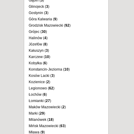
Gąbin (
5
)
Glinojeck (
3
)
Gostynin (
3
)
Góra Kalwaria (
9
)
Grodzisk Mazowiecki (
92
)
Grójec (
30
)
Halinów (
4
)
Józefów (
8
)
Kałuszyn (
3
)
Karczew (
10
)
Kobyłka (
6
)
Konstancin-Jeziorna (
10
)
Kosów Lacki (
3
)
Kozienice (
2
)
Legionowo (
62
)
Łochów (
6
)
Łomianki (
27
)
Maków Mazowiecki (
2
)
Marki (
29
)
Milanówek (
18
)
Mińsk Mazowiecki (
63
)
Mława (
9
)