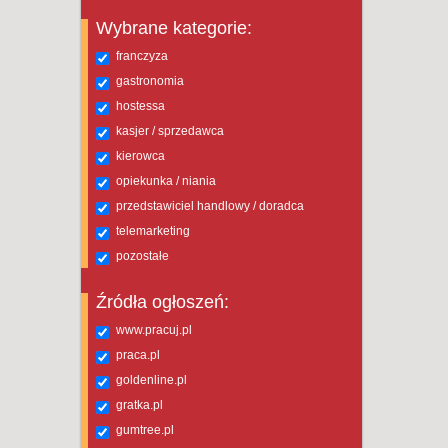
Wybrane kategorie:
franczyza
gastronomia
hostessa
kasjer / sprzedawca
kierowca
opiekunka / niania
przedstawiciel handlowy / doradca
telemarketing
pozostałe
Źródła ogłoszeń:
www.pracuj.pl
praca.pl
goldenline.pl
gratka.pl
gumtree.pl