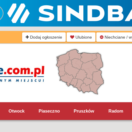
Dodaj ogłoszenie
Ulubione
Niechciane / 
Otwock
Piaseczno
Pruszków
Radom