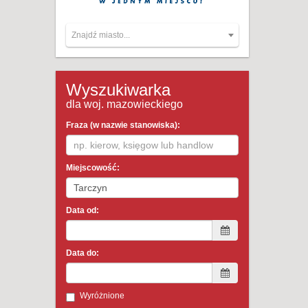
Znajdź miasto...
Wyszukiwarka
dla woj. mazowieckiego
Fraza (w nazwie stanowiska):
Miejscowość:
Data od:
Data do:
Wyróżnione