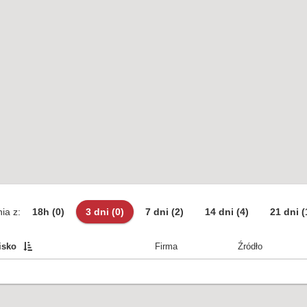
ia z:
18h
(0)
3 dni
(0)
7 dni
(2)
14 dni
(4)
21 dni
(
isko
Firma
Źródło