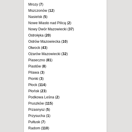
Mrozy (
7
)
Mszczonów (
12
)
Nasielsk (
5
)
Nowe Miasto nad Pilicą (
2
)
Nowy Dwór Mazowiecki (
37
)
Ostrołęka (
20
)
Ostrów Mazowiecka (
10
)
Otwock (
43
)
Ożarów Mazowiecki (
32
)
Piaseczno (
81
)
Piastów (
8
)
Pilawa (
3
)
Pionki (
3
)
Płock (
114
)
Płońsk (
23
)
Podkowa Leśna (
2
)
Pruszków (
115
)
Przasnysz (
5
)
Przysucha (
1
)
Pułtusk (
7
)
Radom (
110
)