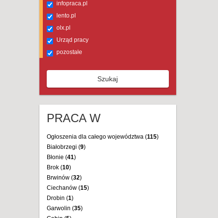
infopraca.pl
lento.pl
olx.pl
Urząd pracy
pozostałe
Szukaj
PRACA W
Ogłoszenia dla całego województwa (
115
)
Białobrzegi (
9
)
Błonie (
41
)
Brok (
10
)
Brwinów (
32
)
Ciechanów (
15
)
Drobin (
1
)
Garwolin (
35
)