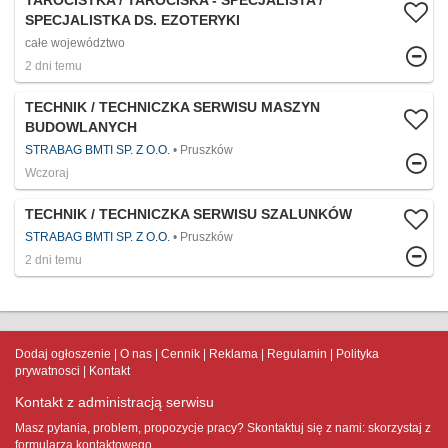
TAROCISTKA / TAROCISKA - SPECJALISTA /
SPECJALISTKA DS. EZOTERYKI
całe województwo
2 dni temu
TECHNIK / TECHNICZKA SERWISU MASZYN
BUDOWLANYCH
STRABAG BMTI SP. Z O.O.
Pruszków
Wczoraj
TECHNIK / TECHNICZKA SERWISU SZALUNKÓW
STRABAG BMTI SP. Z O.O.
Pruszków
2 dni temu
Dodaj ogłoszenie
O nas
Cennik
Reklama
Regulamin
Polityka
prywatnosci
Kontakt
Kontakt z administracją serwisu
Masz pytania, problem, propozycje pracy? Skontaktuj się z nami:
skorzystaj z
formularza kontaktowego