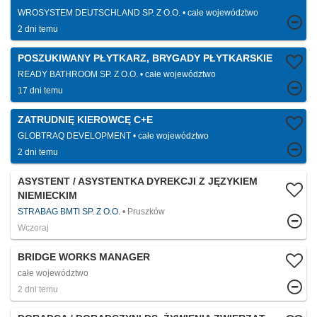
WROSYSTEM DEUTSCHLAND SP. Z O.O.
całe województwo
2 dni temu
POSZUKIWANY PŁYTKARZ, BRYGADY PŁYTKARSKIE
READY BATHROOM SP. Z O.O.
całe województwo
17 dni temu
ZATRUDNIĘ KIEROWCĘ C+E
GLOBTRAQ DEVELOPMENT
całe województwo
2 dni temu
ASYSTENT / ASYSTENTKA DYREKCJI Z JĘZYKIEM
NIEMIECKIM
STRABAG BMTI SP. Z O.O.
Pruszków
Wczoraj
BRIDGE WORKS MANAGER
całe województwo
2 dni temu