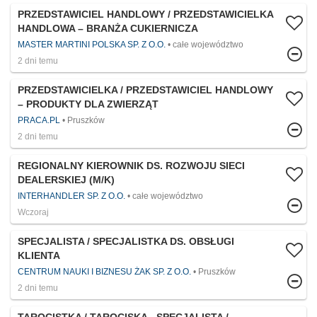
PRZEDSTAWICIEL HANDLOWY / PRZEDSTAWICIELKA
HANDLOWA – BRANŻA CUKIERNICZA
MASTER MARTINI POLSKA SP. Z O.O.
całe województwo
2 dni temu
PRZEDSTAWICIELKA / PRZEDSTAWICIEL HANDLOWY
– PRODUKTY DLA ZWIERZĄT
PRACA.PL
Pruszków
2 dni temu
REGIONALNY KIEROWNIK DS. ROZWOJU SIECI
DEALERSKIEJ (M/K)
INTERHANDLER SP. Z O.O.
całe województwo
Wczoraj
SPECJALISTA / SPECJALISTKA DS. OBSŁUGI
KLIENTA
CENTRUM NAUKI I BIZNESU ŻAK SP. Z O.O.
Pruszków
2 dni temu