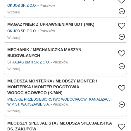
OK JOB SP. Z O.O.
Pruszków
Wczoraj
MAGAZYNIER Z UPRAWNIENIAMI UDT (M/K)
OK JOB SP. Z O.O.
Pruszków
Wczoraj
MECHANIK / MECHANICZKA MASZYN
BUDOWLANYCH
STRABAG BMTI SP. Z O.O.
Pruszków
Wczoraj
MŁODSZA MONTERKA / MŁODSZY MONTER /
MONTERKA / MONTER POGOTOWIA
WODOCIĄGOWEGO (K/M/N)
MIEJSKIE PRZEDSIĘBIORSTWO WODOCIĄGÓW I KANALIZACJI
W M.ST. WARSZAWIE S.A.
Pruszków
Wczoraj
MŁODSZY SPECJALISTA / MŁODSZA SPECJALISTKA
DS. ZAKUPÓW