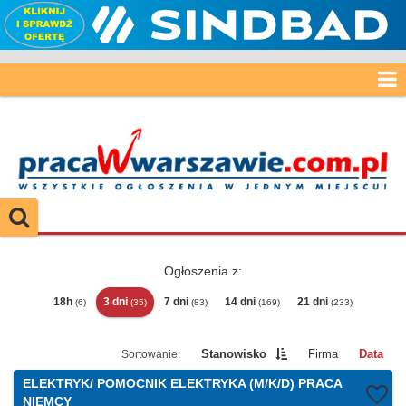
Ogłoszenia z:
18h
3 dni
7 dni
14 dni
21 dni
(6)
(35)
(83)
(169)
(233)
Stanowisko
Firma
Data
ELEKTRYK/ POMOCNIK ELEKTRYKA (M/K/D) PRACA
NIEMCY