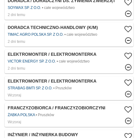
DORADCA / DORADCZYNI DS. ŻYWIENIA ZWIERZĄT
SOYMAX SP. Z O.O.
całe województwo
2 dni temu
DORADCA TECHNICZNO-HANDLOWY (K/M)
TIMAC AGRO POLSKA SP. Z O.O.
całe województwo
2 dni temu
ELEKTROMONTER / ELEKTROMONTERKA
VICTOR ENERGY SP. Z O.O.
całe województwo
2 dni temu
ELEKTROMONTER / ELEKTROMONTERKA
STRABAG BMTI SP. Z O.O.
Pruszków
Wczoraj
FRANCZYZOBIORCA / FRANCZYZOBIORCZYNI
ŻABKA POLSKA
Pruszków
Wczoraj
INŻYNIER / INŻYNIERKA BUDOWY