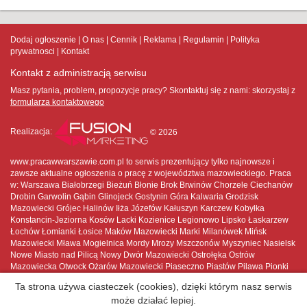
Dodaj ogłoszenie
O nas
Cennik
Reklama
Regulamin
Polityka
prywatnosci
Kontakt
Kontakt z administracją serwisu
Masz pytania, problem, propozycje pracy? Skontaktuj się z nami:
skorzystaj z
formularza kontaktowego
Realizacja:
© 2026
www.pracawwarszawie.com.pl to serwis prezentujący tylko najnowsze i
zawsze aktualne ogłoszenia o pracę z województwa mazowieckiego. Praca
w: Warszawa Białobrzegi Bieżuń Błonie Brok Brwinów Chorzele Ciechanów
Drobin Garwolin Gąbin Glinojeck Gostynin Góra Kalwaria Grodzisk
Mazowiecki Grójec Halinów Iłża Józefów Kałuszyn Karczew Kobyłka
Konstancin-Jeziorna Kosów Lacki Kozienice Legionowo Lipsko Łaskarzew
Łochów Łomianki Łosice Maków Mazowiecki Marki Milanówek Mińsk
Mazowiecki Mława Mogielnica Mordy Mrozy Mszczonów Myszyniec Nasielsk
Nowe Miasto nad Pilicą Nowy Dwór Mazowiecki Ostrołęka Ostrów
Mazowiecka Otwock Ożarów Mazowiecki Piaseczno Piastów Pilawa Pionki
Płock Płońsk Podkowa Leśna Pruszków Przasnysz Przysucha Pułtusk
Ta strona używa ciasteczek (cookies), dzięki którym nasz serwis
Raciąż Radom Radzymin Różan Serock Siedlce Sierpc Skaryszew
może działać lepiej.
Sochaczew Sokołów Podlaski Sulejówek Szydłowiec Tarczyn Tłuszcz Warka