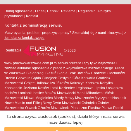
Dodaj ogłoszenie
O nas
Cennik
Reklama
Regulamin
Polityka
prywatnosci
Kontakt
Kontakt z administracją serwisu
Masz pytania, problem, propozycje pracy? Skontaktuj się z nami:
skorzystaj z
formularza kontaktowego
Realizacja:
© 2026
www.pracawwarszawie.com.pl to serwis prezentujący tylko najnowsze i
zawsze aktualne ogłoszenia o pracę z województwa mazowieckiego. Praca
w: Warszawa Białobrzegi Bieżuń Błonie Brok Brwinów Chorzele Ciechanów
Drobin Garwolin Gąbin Glinojeck Gostynin Góra Kalwaria Grodzisk
Mazowiecki Grójec Halinów Iłża Józefów Kałuszyn Karczew Kobyłka
Konstancin-Jeziorna Kosów Lacki Kozienice Legionowo Lipsko Łaskarzew
Łochów Łomianki Łosice Maków Mazowiecki Marki Milanówek Mińsk
Mazowiecki Mława Mogielnica Mordy Mrozy Mszczonów Myszyniec Nasielsk
Nowe Miasto nad Pilicą Nowy Dwór Mazowiecki Ostrołęka Ostrów
Mazowiecka Otwock Ożarów Mazowiecki Piaseczno Piastów Pilawa Pionki
Płock Płońsk Podkowa Leśna Pruszków Przasnysz Przysucha Pułtusk
Ta strona używa ciasteczek (cookies), dzięki którym nasz serwis
Raciąż Radom Radzymin Różan Serock Siedlce Sierpc Skaryszew
może działać lepiej.
Sochaczew Sokołów Podlaski Sulejówek Szydłowiec Tarczyn Tłuszcz Warka
Warszawa Węgrów Wołomin Wyszków Wyszogród Wyśmierzyce Zakroczym