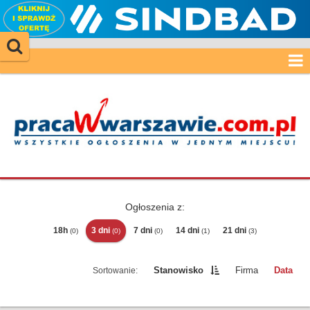
Ogłoszenia z:
18h
3 dni
7 dni
14 dni
21 dni
(0)
(0)
(0)
(1)
(3)
Stanowisko
Firma
Data