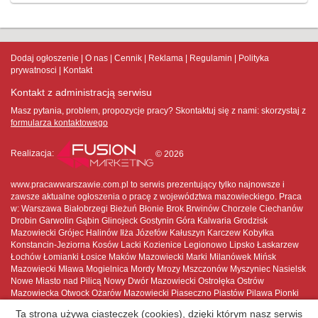
Dodaj ogłoszenie
O nas
Cennik
Reklama
Regulamin
Polityka
prywatnosci
Kontakt
Kontakt z administracją serwisu
Masz pytania, problem, propozycje pracy? Skontaktuj się z nami:
skorzystaj z
formularza kontaktowego
Realizacja:
© 2026
www.pracawwarszawie.com.pl to serwis prezentujący tylko najnowsze i
zawsze aktualne ogłoszenia o pracę z województwa mazowieckiego. Praca
w: Warszawa Białobrzegi Bieżuń Błonie Brok Brwinów Chorzele Ciechanów
Drobin Garwolin Gąbin Glinojeck Gostynin Góra Kalwaria Grodzisk
Mazowiecki Grójec Halinów Iłża Józefów Kałuszyn Karczew Kobyłka
Konstancin-Jeziorna Kosów Lacki Kozienice Legionowo Lipsko Łaskarzew
Łochów Łomianki Łosice Maków Mazowiecki Marki Milanówek Mińsk
Mazowiecki Mława Mogielnica Mordy Mrozy Mszczonów Myszyniec Nasielsk
Nowe Miasto nad Pilicą Nowy Dwór Mazowiecki Ostrołęka Ostrów
Mazowiecka Otwock Ożarów Mazowiecki Piaseczno Piastów Pilawa Pionki
Płock Płońsk Podkowa Leśna Pruszków Przasnysz Przysucha Pułtusk
Ta strona używa ciasteczek (cookies), dzięki którym nasz serwis
Raciąż Radom Radzymin Różan Serock Siedlce Sierpc Skaryszew