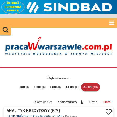
Ogłoszenia z:
18h
3 dni
7 dni
14 dni
21 dni
(0)
(0)
(0)
(2)
(10)
Stanowisko
Firma
Data
ANALITYK KREDYTOWY (K/M)
BANK SPÓŁDZIELCZY W KARCZEWIE
Karczew