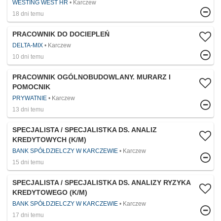
WESTING WEST HR
Karczew
18 dni temu
PRACOWNIK DO DOCIEPLEŃ
DELTA-MIX
Karczew
10 dni temu
PRACOWNIK OGÓLNOBUDOWLANY. MURARZ I
POMOCNIK
PRYWATNIE
Karczew
13 dni temu
SPECJALISTA / SPECJALISTKA DS. ANALIZ
KREDYTOWYCH (K/M)
BANK SPÓŁDZIELCZY W KARCZEWIE
Karczew
15 dni temu
SPECJALISTA / SPECJALISTKA DS. ANALIZY RYZYKA
KREDYTOWEGO (K/M)
BANK SPÓŁDZIELCZY W KARCZEWIE
Karczew
17 dni temu