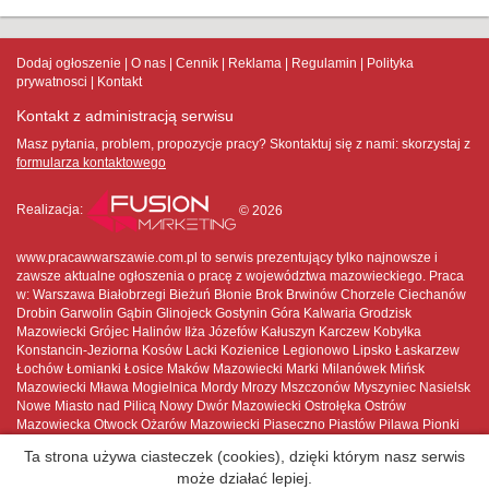
Dodaj ogłoszenie
O nas
Cennik
Reklama
Regulamin
Polityka
prywatnosci
Kontakt
Kontakt z administracją serwisu
Masz pytania, problem, propozycje pracy? Skontaktuj się z nami:
skorzystaj z
formularza kontaktowego
Realizacja:
© 2026
www.pracawwarszawie.com.pl to serwis prezentujący tylko najnowsze i
zawsze aktualne ogłoszenia o pracę z województwa mazowieckiego. Praca
w: Warszawa Białobrzegi Bieżuń Błonie Brok Brwinów Chorzele Ciechanów
Drobin Garwolin Gąbin Glinojeck Gostynin Góra Kalwaria Grodzisk
Mazowiecki Grójec Halinów Iłża Józefów Kałuszyn Karczew Kobyłka
Konstancin-Jeziorna Kosów Lacki Kozienice Legionowo Lipsko Łaskarzew
Łochów Łomianki Łosice Maków Mazowiecki Marki Milanówek Mińsk
Mazowiecki Mława Mogielnica Mordy Mrozy Mszczonów Myszyniec Nasielsk
Nowe Miasto nad Pilicą Nowy Dwór Mazowiecki Ostrołęka Ostrów
Mazowiecka Otwock Ożarów Mazowiecki Piaseczno Piastów Pilawa Pionki
Płock Płońsk Podkowa Leśna Pruszków Przasnysz Przysucha Pułtusk
Ta strona używa ciasteczek (cookies), dzięki którym nasz serwis
Raciąż Radom Radzymin Różan Serock Siedlce Sierpc Skaryszew
może działać lepiej.
Sochaczew Sokołów Podlaski Sulejówek Szydłowiec Tarczyn Tłuszcz Warka