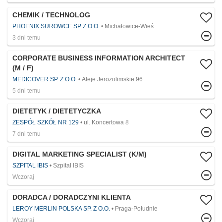
CHEMIK / TECHNOLOG
PHOENIX SUROWCE SP Z O.O.
Michałowice-Wieś
3 dni temu
CORPORATE BUSINESS INFORMATION ARCHITECT
(M / F)
MEDICOVER SP. Z O.O.
Aleje Jerozolimskie 96
5 dni temu
DIETETYK / DIETETYCZKA
ZESPÓŁ SZKÓŁ NR 129
ul. Koncertowa 8
7 dni temu
DIGITAL MARKETING SPECIALIST (K/M)
SZPITAL IBIS
Szpital IBIS
Wczoraj
DORADCA / DORADCZYNI KLIENTA
LEROY MERLIN POLSKA SP. Z O.O.
Praga-Południe
Wczoraj