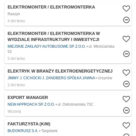
ELEKTROMONTER / ELEKTROMONTERKA
Raszyn
4 dni temu
ELEKTROMONTER / ELEKTROMONTERKA W
WYDZIALE INFRASTRUKTURY I INWESTYCJI
MIEJSKIE ZAKŁADY AUTOBUSOWE SP. Z O.O.
ul. Włościańska
52
2 dni temu
ELEKTRYK W BRANŻY ELEKTROENERGETYCZNEJ
JIMMY J. CICHOCKI J. ZANDBERG SPÓŁKA JAWNA
Ursynów
2 dni temu
EXPORT MANAGER
NEW APPROACH SP. Z O.O.
ul. Ostrobramska 75C
Wczoraj
FAKTURZYSTA (K/M)
BUDOKRUSZ S.A.
Targówek