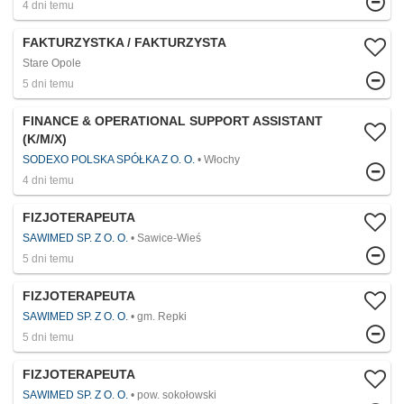
4 dni temu
FAKTURZYSTKA / FAKTURZYSTA
Stare Opole
5 dni temu
FINANCE & OPERATIONAL SUPPORT ASSISTANT
(K/M/X)
SODEXO POLSKA SPÓŁKA Z O. O.
Włochy
4 dni temu
FIZJOTERAPEUTA
SAWIMED SP. Z O. O.
Sawice-Wieś
5 dni temu
FIZJOTERAPEUTA
SAWIMED SP. Z O. O.
gm. Repki
5 dni temu
FIZJOTERAPEUTA
SAWIMED SP. Z O. O.
pow. sokołowski