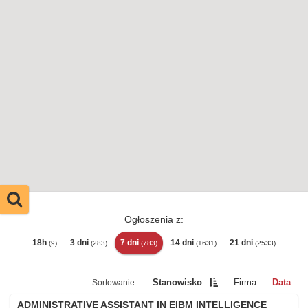
Ogłoszenia z:
18h
3 dni
7 dni
14 dni
21 dni
(9)
(283)
(783)
(1631)
(2533)
Stanowisko
Firma
Data
ADMINISTRATIVE ASSISTANT IN EIBM INTELLIGENCE