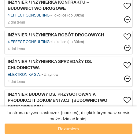
INŻYNIER / INŻYNIERKA KONTRAKTU –
BUDOWNICTWO DROGOWE
4 EFFECT CONSULTING
i okolice (do 30km)
2 dni temu
INŻYNIER / INŻYNIERKA ROBÓT DROGOWYCH
4 EFFECT CONSULTING
i okolice (do 30km)
4 dni temu
INŻYNIER / INŻYNIERKA SPRZEDAŻY DS.
CHŁODNICTWA
ELEKTRONIKA S.A.
Ursynów
4 dni temu
INŻYNIER BUDOWY DS. PRZYGOTOWANIA
PRODUKCJI I DOKUMENTACJI (BUDOWNICTWO
DROGOWE)(K/M)
Ta strona używa ciasteczek (cookies), dzięki którym nasz serwis
4 EFFECT CONSULTING
i okolice (do 30km)
może działać lepiej.
6 dni temu
Rozumiem
INŻYNIER UTRZYMANIA RUCHU (K/M)