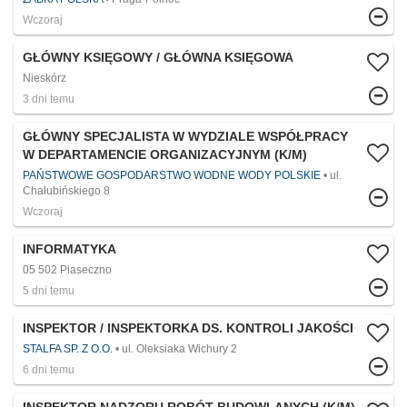
Wczoraj
GŁÓWNY KSIĘGOWY / GŁÓWNA KSIĘGOWA
Nieskórz
3 dni temu
GŁÓWNY SPECJALISTA W WYDZIALE WSPÓŁPRACY
W DEPARTAMENCIE ORGANIZACYJNYM (K/M)
PAŃSTWOWE GOSPODARSTWO WODNE WODY POLSKIE
ul.
Chałubińskiego 8
Wczoraj
INFORMATYKA
05 502 Piaseczno
5 dni temu
INSPEKTOR / INSPEKTORKA DS. KONTROLI JAKOŚCI
STALFA SP. Z O.O.
ul. Oleksiaka Wichury 2
6 dni temu