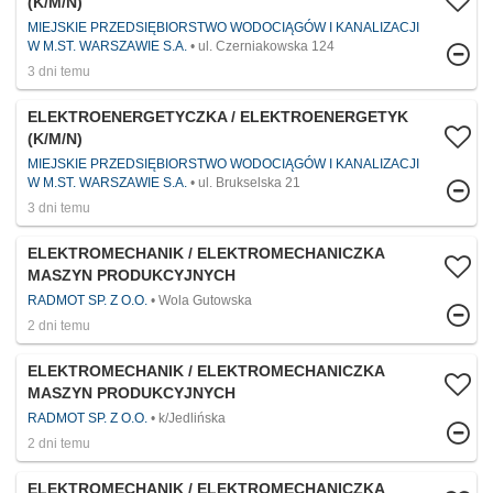
(K/M/N)
MIEJSKIE PRZEDSIĘBIORSTWO WODOCIĄGÓW I KANALIZACJI
W M.ST. WARSZAWIE S.A.
ul. Czerniakowska 124
3 dni temu
ELEKTROENERGETYCZKA / ELEKTROENERGETYK
(K/M/N)
MIEJSKIE PRZEDSIĘBIORSTWO WODOCIĄGÓW I KANALIZACJI
W M.ST. WARSZAWIE S.A.
ul. Brukselska 21
3 dni temu
ELEKTROMECHANIK / ELEKTROMECHANICZKA
MASZYN PRODUKCYJNYCH
RADMOT SP. Z O.O.
Wola Gutowska
2 dni temu
ELEKTROMECHANIK / ELEKTROMECHANICZKA
MASZYN PRODUKCYJNYCH
RADMOT SP. Z O.O.
k/Jedlińska
2 dni temu
ELEKTROMECHANIK / ELEKTROMECHANICZKA