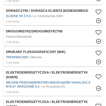
2 dni temu
DORADCZYNI / DORADCA KLIENTA BIZNESOWEGO
SLODKIE SP. Z O.O.
ul. Chełmżyńska 180H
2 dni temu
DROGOMISTRZ/DROGOMISTRZYNI
Ozarow Mazowiecki
3 dni temu
DRUKARZ FLEKSOGRAFICZNY (M/K)
TRENKWALDER
Ołtarzew
3 dni temu
ELEKTROENERGETYCZKA / ELEKTROENERGETYK
(K/M/N)
MIEJSKIE PRZEDSIĘBIORSTWO WODOCIĄGÓW I KANALIZACJI
W M.ST. WARSZAWIE S.A.
ul. Koszykowa 81
3 dni temu
ELEKTROENERGETYCZKA / ELEKTROENERGETYK