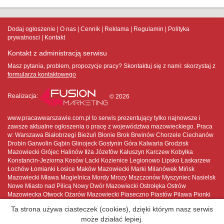
Dodaj ogłoszenie
O nas
Cennik
Reklama
Regulamin
Polityka
prywatnosci
Kontakt
Kontakt z administracją serwisu
Masz pytania, problem, propozycje pracy? Skontaktuj się z nami:
skorzystaj z
formularza kontaktowego
Realizacja:
© 2026
www.pracawwarszawie.com.pl to serwis prezentujący tylko najnowsze i
zawsze aktualne ogłoszenia o pracę z województwa mazowieckiego. Praca
w: Warszawa Białobrzegi Bieżuń Błonie Brok Brwinów Chorzele Ciechanów
Drobin Garwolin Gąbin Glinojeck Gostynin Góra Kalwaria Grodzisk
Mazowiecki Grójec Halinów Iłża Józefów Kałuszyn Karczew Kobyłka
Konstancin-Jeziorna Kosów Lacki Kozienice Legionowo Lipsko Łaskarzew
Łochów Łomianki Łosice Maków Mazowiecki Marki Milanówek Mińsk
Mazowiecki Mława Mogielnica Mordy Mrozy Mszczonów Myszyniec Nasielsk
Nowe Miasto nad Pilicą Nowy Dwór Mazowiecki Ostrołęka Ostrów
Mazowiecka Otwock Ożarów Mazowiecki Piaseczno Piastów Pilawa Pionki
Płock Płońsk Podkowa Leśna Pruszków Przasnysz Przysucha Pułtusk
Ta strona używa ciasteczek (cookies), dzięki którym nasz serwis
Raciąż Radom Radzymin Różan Serock Siedlce Sierpc Skaryszew
może działać lepiej.
Sochaczew Sokołów Podlaski Sulejówek Szydłowiec Tarczyn Tłuszcz Warka