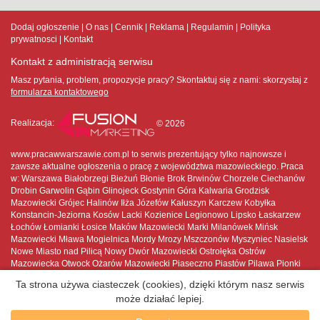
Dodaj ogłoszenie
O nas
Cennik
Reklama
Regulamin
Polityka
prywatnosci
Kontakt
Kontakt z administracją serwisu
Masz pytania, problem, propozycje pracy? Skontaktuj się z nami:
skorzystaj z
formularza kontaktowego
Realizacja:
© 2026
www.pracawwarszawie.com.pl to serwis prezentujący tylko najnowsze i
zawsze aktualne ogłoszenia o pracę z województwa mazowieckiego. Praca
w: Warszawa Białobrzegi Bieżuń Błonie Brok Brwinów Chorzele Ciechanów
Drobin Garwolin Gąbin Glinojeck Gostynin Góra Kalwaria Grodzisk
Mazowiecki Grójec Halinów Iłża Józefów Kałuszyn Karczew Kobyłka
Konstancin-Jeziorna Kosów Lacki Kozienice Legionowo Lipsko Łaskarzew
Łochów Łomianki Łosice Maków Mazowiecki Marki Milanówek Mińsk
Mazowiecki Mława Mogielnica Mordy Mrozy Mszczonów Myszyniec Nasielsk
Nowe Miasto nad Pilicą Nowy Dwór Mazowiecki Ostrołęka Ostrów
Mazowiecka Otwock Ożarów Mazowiecki Piaseczno Piastów Pilawa Pionki
Płock Płońsk Podkowa Leśna Pruszków Przasnysz Przysucha Pułtusk
Ta strona używa ciasteczek (cookies), dzięki którym nasz serwis
Raciąż Radom Radzymin Różan Serock Siedlce Sierpc Skaryszew
może działać lepiej.
Sochaczew Sokołów Podlaski Sulejówek Szydłowiec Tarczyn Tłuszcz Warka
Warszawa Węgrów Wołomin Wyszków Wyszogród Wyśmierzyce Zakroczym