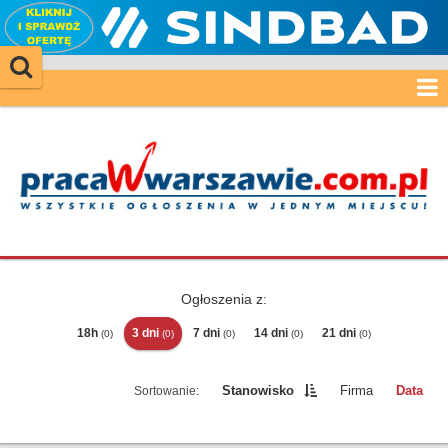
Ogłoszenia z:
18h
3 dni
7 dni
14 dni
21 dni
(0)
(0)
(0)
(0)
(0)
Stanowisko
Firma
Data