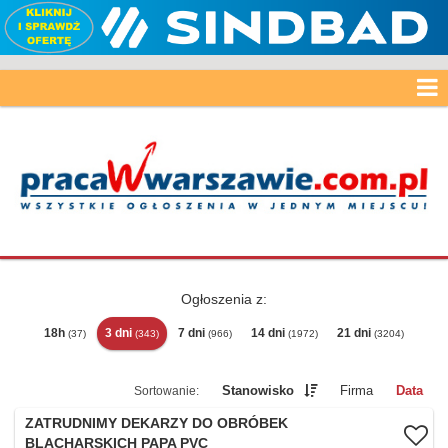
Ogłoszenia z:
18h
3 dni
7 dni
14 dni
21 dni
(37)
(343)
(966)
(1972)
(3204)
Stanowisko
Firma
Data
ZATRUDNIMY DEKARZY DO OBRÓBEK
BLACHARSKICH PAPA PVC