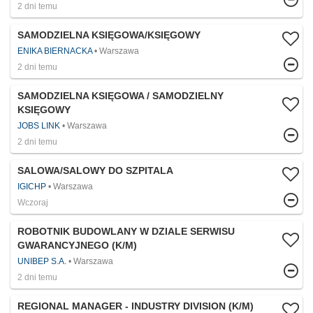
2 dni temu
SAMODZIELNA KSIĘGOWA/KSIĘGOWY
ENIKA BIERNACKA
Warszawa
2 dni temu
SAMODZIELNA KSIĘGOWA / SAMODZIELNY
KSIĘGOWY
JOBS LINK
Warszawa
2 dni temu
SALOWA/SALOWY DO SZPITALA
IGICHP
Warszawa
Wczoraj
ROBOTNIK BUDOWLANY W DZIALE SERWISU
GWARANCYJNEGO (K/M)
UNIBEP S.A.
Warszawa
2 dni temu
REGIONAL MANAGER - INDUSTRY DIVISION (K/M)