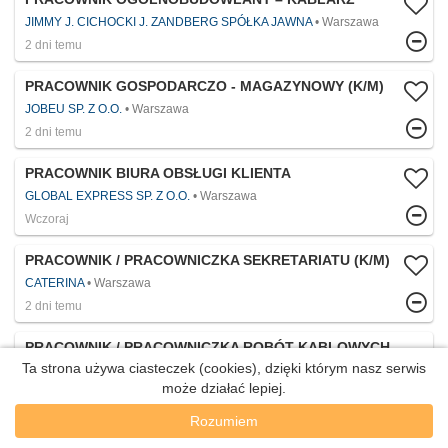
JIMMY J. CICHOCKI J. ZANDBERG SPÓŁKA JAWNA
Warszawa
2 dni temu
PRACOWNIK GOSPODARCZO - MAGAZYNOWY (K/M)
JOBEU SP. Z O.O.
Warszawa
2 dni temu
PRACOWNIK BIURA OBSŁUGI KLIENTA
GLOBAL EXPRESS SP. Z O.O.
Warszawa
Wczoraj
PRACOWNIK / PRACOWNICZKA SEKRETARIATU (K/M)
CATERINA
Warszawa
2 dni temu
PRACOWNIK / PRACOWNICZKA ROBÓT KABLOWYCH
Z OBSŁUGĄ MINIKOPARKI
Ta strona używa ciasteczek (cookies), dzięki którym nasz serwis
może działać lepiej.
JIMMY J. CICHOCKI J. ZANDBERG SPÓŁKA JAWNA
Warszawa
Wczoraj
Rozumiem