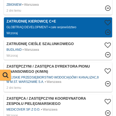
ZBIGNIEW
Warszawa
2 dni temu
ZATRUDNIĘ KIEROWCĘ C+E
GLOBTRAQ DEVELOPMENT
całe województwo
Wczoraj
ZATRUDNIĘ CIEŚLE SZALUNKOWEGO
BUDLAND
Warszawa
Wczoraj
ZASTĘPCZYNI / ZASTĘPCA DYREKTORA PIONU
FINANSOWEGO (K/M/N)
MIEJSKIE PRZEDSIĘBIORSTWO WODOCIĄGÓW I KANALIZACJI
W M.ST. WARSZAWIE S.A.
Warszawa
2 dni temu
ZASTĘPCA / ZASTĘPCZYNI KOORDYNATORA
ZESPOŁU PIELĘGNIARSKIEGO
MEDICOVER SP. Z O.O.
Warszawa
Wczoraj