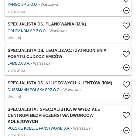
YANGO SP. Z O.O.
Warszawa
2 dni temu
SPECJALISTA DS. PLANOWANIA (M/K)
GRUPA KDM SP. Z O.O.
Warszawa
Wczoraj
SPECJALISTA DS. LEGALIZACJI ZATRUDNIENIA I
POBYTU CUDZOZIEMCÓW
LAMBDA S.A.
Warszawa
2 dni temu
SPECJALISTA DS. KLUCZOWYCH KLIENTÓW (K/M)
DUSSMANN POLSKA SP.Z O.O.
Warszawa
Wczoraj
SPECJALISTA / SPECJALISTKA W WYDZIALE
CENTRUM BEZPIECZEŃSTWA DWORCÓW
KOLEJOWYCH
POLSKIE KOLEJE PAŃSTWOWE S.A.
Warszawa
2 dni temu