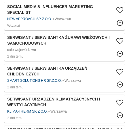
SOCIAL MEDIA & INFLUENCER MARKETING
SPECIALIST
NEW APPROACH SP. Z O.O.
Warszawa
Wczoraj
SERWISANT / SERWISANTKA ŻURAWI WIEŻOWYCH I
SAMOCHODOWYCH
całe województwo
2 dni temu
SERWISANT / SERWISANTKA URZĄDZEŃ
CHŁODNICZYCH
SMART SOLUTIONS HR SP.Z.O.O.
Warszawa
2 dni temu
SERWISANT URZĄDZEŃ KLIMATYZACYJNYCH I
WENTYLACYJNYCH
KLIMA-THERM SP. Z O.O.
Warszawa
2 dni temu