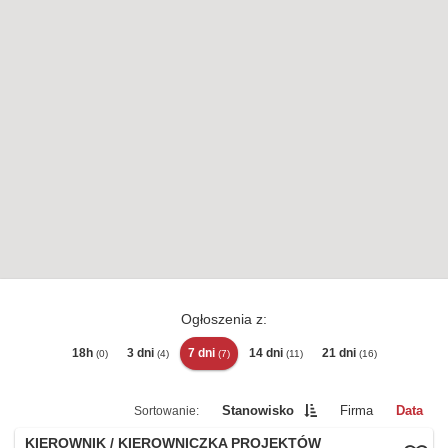
Ogłoszenia z:
18h
3 dni
7 dni
14 dni
21 dni
(0)
(4)
(7)
(11)
(16)
Stanowisko
Firma
Data
KIEROWNIK / KIEROWNICZKA PROJEKTÓW