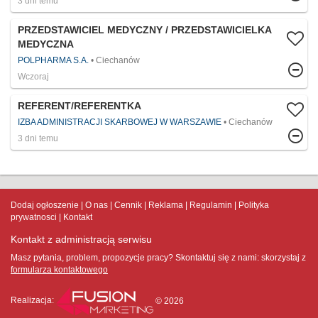
3 dni temu
PRZEDSTAWICIEL MEDYCZNY / PRZEDSTAWICIELKA
MEDYCZNA
POLPHARMA S.A.
Ciechanów
Wczoraj
REFERENT/REFERENTKA
IZBA ADMINISTRACJI SKARBOWEJ W WARSZAWIE
Ciechanów
3 dni temu
Dodaj ogłoszenie
O nas
Cennik
Reklama
Regulamin
Polityka
prywatnosci
Kontakt
Kontakt z administracją serwisu
Masz pytania, problem, propozycje pracy? Skontaktuj się z nami:
skorzystaj z
formularza kontaktowego
Realizacja:
© 2026