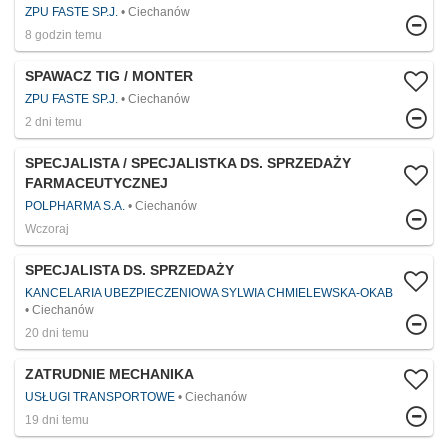
ZPU FASTE SP.J.
Ciechanów
8 godzin temu
SPAWACZ TIG / MONTER
ZPU FASTE SP.J.
Ciechanów
2 dni temu
SPECJALISTA / SPECJALISTKA DS. SPRZEDAŻY
FARMACEUTYCZNEJ
POLPHARMA S.A.
Ciechanów
Wczoraj
SPECJALISTA DS. SPRZEDAŻY
KANCELARIA UBEZPIECZENIOWA SYLWIA CHMIELEWSKA-OKAB
Ciechanów
20 dni temu
ZATRUDNIE MECHANIKA
USŁUGI TRANSPORTOWE
Ciechanów
19 dni temu