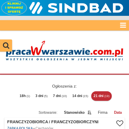
Ogłoszenia z:
18h
3 dni
7 dni
14 dni
21 dni
(1)
(5)
(10)
(15)
(19)
Stanowisko
Firma
Data
FRANCZYZOBIORCA / FRANCZYZOBIORCZYNI
ŻABKA POLSKA
Ciechanów