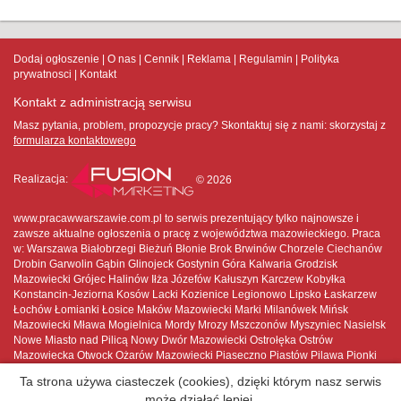
Dodaj ogłoszenie
O nas
Cennik
Reklama
Regulamin
Polityka
prywatnosci
Kontakt
Kontakt z administracją serwisu
Masz pytania, problem, propozycje pracy? Skontaktuj się z nami:
skorzystaj z
formularza kontaktowego
Realizacja:
© 2026
www.pracawwarszawie.com.pl to serwis prezentujący tylko najnowsze i
zawsze aktualne ogłoszenia o pracę z województwa mazowieckiego. Praca
w: Warszawa Białobrzegi Bieżuń Błonie Brok Brwinów Chorzele Ciechanów
Drobin Garwolin Gąbin Glinojeck Gostynin Góra Kalwaria Grodzisk
Mazowiecki Grójec Halinów Iłża Józefów Kałuszyn Karczew Kobyłka
Konstancin-Jeziorna Kosów Lacki Kozienice Legionowo Lipsko Łaskarzew
Łochów Łomianki Łosice Maków Mazowiecki Marki Milanówek Mińsk
Mazowiecki Mława Mogielnica Mordy Mrozy Mszczonów Myszyniec Nasielsk
Nowe Miasto nad Pilicą Nowy Dwór Mazowiecki Ostrołęka Ostrów
Mazowiecka Otwock Ożarów Mazowiecki Piaseczno Piastów Pilawa Pionki
Płock Płońsk Podkowa Leśna Pruszków Przasnysz Przysucha Pułtusk
Ta strona używa ciasteczek (cookies), dzięki którym nasz serwis
Raciąż Radom Radzymin Różan Serock Siedlce Sierpc Skaryszew
może działać lepiej.