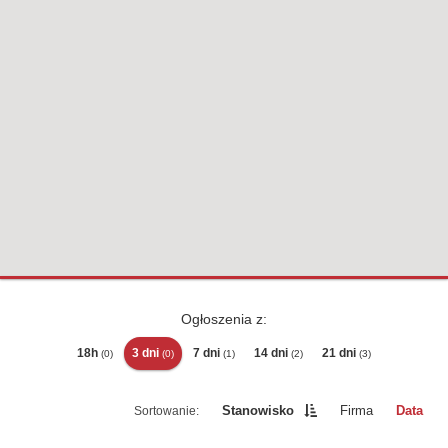
Ogłoszenia z:
18h
3 dni
7 dni
14 dni
21 dni
(0)
(0)
(1)
(2)
(3)
Stanowisko
Firma
Data