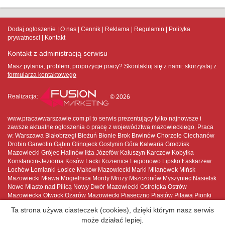
Dodaj ogłoszenie
O nas
Cennik
Reklama
Regulamin
Polityka
prywatnosci
Kontakt
Kontakt z administracją serwisu
Masz pytania, problem, propozycje pracy? Skontaktuj się z nami:
skorzystaj z
formularza kontaktowego
Realizacja:
© 2026
www.pracawwarszawie.com.pl to serwis prezentujący tylko najnowsze i
zawsze aktualne ogłoszenia o pracę z województwa mazowieckiego. Praca
w: Warszawa Białobrzegi Bieżuń Błonie Brok Brwinów Chorzele Ciechanów
Drobin Garwolin Gąbin Glinojeck Gostynin Góra Kalwaria Grodzisk
Mazowiecki Grójec Halinów Iłża Józefów Kałuszyn Karczew Kobyłka
Konstancin-Jeziorna Kosów Lacki Kozienice Legionowo Lipsko Łaskarzew
Łochów Łomianki Łosice Maków Mazowiecki Marki Milanówek Mińsk
Mazowiecki Mława Mogielnica Mordy Mrozy Mszczonów Myszyniec Nasielsk
Nowe Miasto nad Pilicą Nowy Dwór Mazowiecki Ostrołęka Ostrów
Mazowiecka Otwock Ożarów Mazowiecki Piaseczno Piastów Pilawa Pionki
Płock Płońsk Podkowa Leśna Pruszków Przasnysz Przysucha Pułtusk
Ta strona używa ciasteczek (cookies), dzięki którym nasz serwis
Raciąż Radom Radzymin Różan Serock Siedlce Sierpc Skaryszew
może działać lepiej.
Sochaczew Sokołów Podlaski Sulejówek Szydłowiec Tarczyn Tłuszcz Warka