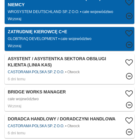
NIEMCY
WROSYSTEM DEUTSCHLAND SP. Z O.O.
całe województwo
Wczoraj
ZATRUDNIĘ KIEROWCĘ C+E
GLOBTRAQ DEVELOPMENT
całe województwo
Wczoraj
ASYSTENT / ASYSTENTKA SEKTORA OBSŁUGI
KLIENTA (LINIA KAS)
CASTORAMA POLSKA SP. Z O.O.
Otwock
6 dni temu
BRIDGE WORKS MANAGER
całe województwo
Wczoraj
DORADCA HANDLOWY / DORADCZYNI HANDLOWA
CASTORAMA POLSKA SP. Z O.O.
Otwock
6 dni temu