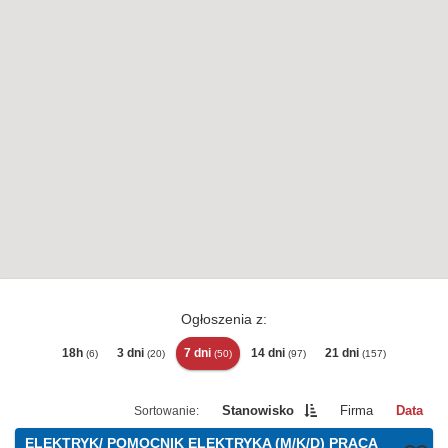
Ogłoszenia z:
18h
3 dni
7 dni
14 dni
21 dni
(6)
(20)
(50)
(97)
(157)
Stanowisko
Firma
Data
ELEKTRYK/ POMOCNIK ELEKTRYKA (M/K/D) PRACA