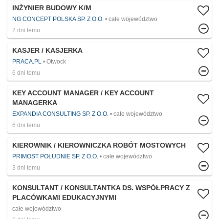
INŻYNIER BUDOWY K/M
NG CONCEPT POLSKA SP. Z O.O.
całe województwo
2 dni temu
KASJER / KASJERKA
PRACA.PL
Otwock
6 dni temu
KEY ACCOUNT MANAGER / KEY ACCOUNT
MANAGERKA
EXPANDIA CONSULTING SP. Z O.O.
całe województwo
6 dni temu
KIEROWNIK / KIEROWNICZKA ROBÓT MOSTOWYCH
PRIMOST POŁUDNIE SP. Z O.O.
całe województwo
3 dni temu
KONSULTANT / KONSULTANTKA DS. WSPÓŁPRACY Z
PLACÓWKAMI EDUKACYJNYMI
całe województwo