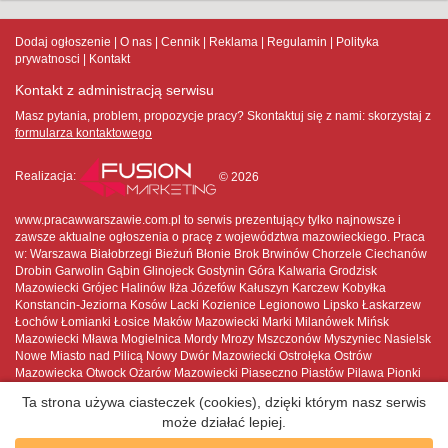
Dodaj ogłoszenie
O nas
Cennik
Reklama
Regulamin
Polityka
prywatnosci
Kontakt
Kontakt z administracją serwisu
Masz pytania, problem, propozycje pracy? Skontaktuj się z nami:
skorzystaj z
formularza kontaktowego
Realizacja:
© 2026
www.pracawwarszawie.com.pl to serwis prezentujący tylko najnowsze i
zawsze aktualne ogłoszenia o pracę z województwa mazowieckiego. Praca
w: Warszawa Białobrzegi Bieżuń Błonie Brok Brwinów Chorzele Ciechanów
Drobin Garwolin Gąbin Glinojeck Gostynin Góra Kalwaria Grodzisk
Mazowiecki Grójec Halinów Iłża Józefów Kałuszyn Karczew Kobyłka
Konstancin-Jeziorna Kosów Lacki Kozienice Legionowo Lipsko Łaskarzew
Łochów Łomianki Łosice Maków Mazowiecki Marki Milanówek Mińsk
Mazowiecki Mława Mogielnica Mordy Mrozy Mszczonów Myszyniec Nasielsk
Nowe Miasto nad Pilicą Nowy Dwór Mazowiecki Ostrołęka Ostrów
Mazowiecka Otwock Ożarów Mazowiecki Piaseczno Piastów Pilawa Pionki
Płock Płońsk Podkowa Leśna Pruszków Przasnysz Przysucha Pułtusk
Ta strona używa ciasteczek (cookies), dzięki którym nasz serwis
Raciąż Radom Radzymin Różan Serock Siedlce Sierpc Skaryszew
może działać lepiej.
Sochaczew Sokołów Podlaski Sulejówek Szydłowiec Tarczyn Tłuszcz Warka
Warszawa Węgrów Wołomin Wyszków Wyszogród Wyśmierzyce Zakroczym