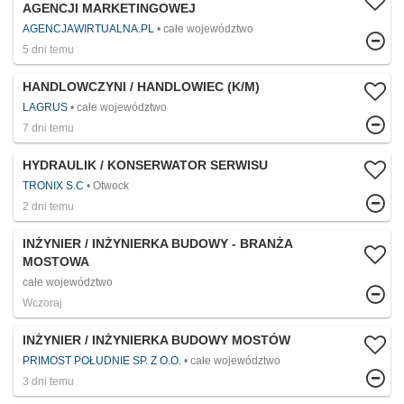
AGENCJI MARKETINGOWEJ
AGENCJAWIRTUALNA.PL
całe województwo
5 dni temu
HANDLOWCZYNI / HANDLOWIEC (K/M)
LAGRUS
całe województwo
7 dni temu
HYDRAULIK / KONSERWATOR SERWISU
TRONIX S.C
Otwock
2 dni temu
INŻYNIER / INŻYNIERKA BUDOWY - BRANŻA
MOSTOWA
całe województwo
Wczoraj
INŻYNIER / INŻYNIERKA BUDOWY MOSTÓW
PRIMOST POŁUDNIE SP. Z O.O.
całe województwo
3 dni temu