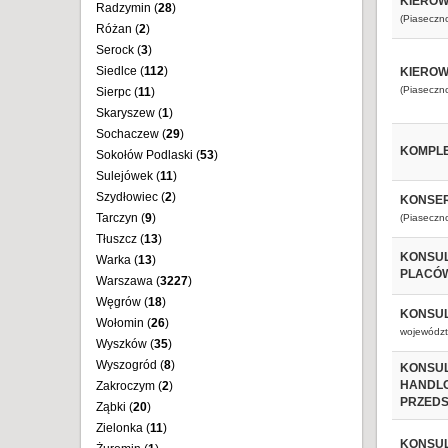
KIEROW
Radzymin (
28
)
(Piaseczn
Różan (
2
)
Serock (
3
)
Siedlce (
112
)
KIEROW
(Piaseczn
Sierpc (
11
)
Skaryszew (
1
)
Sochaczew (
29
)
KOMPLE
Sokołów Podlaski (
53
)
Sulejówek (
11
)
Szydłowiec (
2
)
KONSER
Tarczyn (
9
)
(Piaseczn
Tłuszcz (
13
)
KONSUL
Warka (
13
)
PLACÓW
Warszawa (
3227
)
Węgrów (
18
)
KONSUL
Wołomin (
26
)
województ
Wyszków (
35
)
Wyszogród (
8
)
KONSUL
HANDLO
Zakroczym (
2
)
PRZEDS
Ząbki (
20
)
Zielonka (
11
)
KONSUL