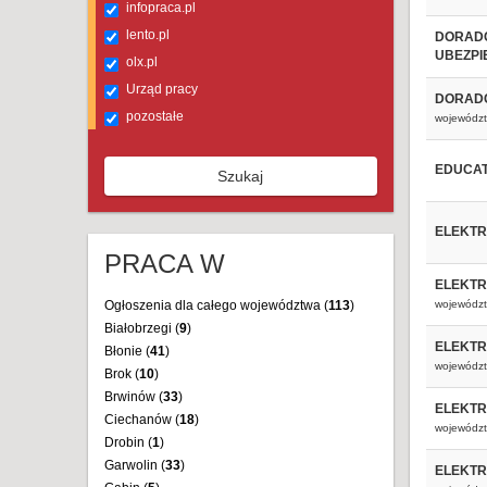
infopraca.pl
lento.pl
DORADC
UBEZPI
olx.pl
Urząd pracy
DORADC
pozostałe
województ
EDUCAT
Szukaj
ELEKTR
PRACA W
ELEKTR
Ogłoszenia dla całego województwa (
113
)
województ
Białobrzegi (
9
)
ELEKTR
Błonie (
41
)
województ
Brok (
10
)
Brwinów (
33
)
ELEKTR
Ciechanów (
18
)
województ
Drobin (
1
)
Garwolin (
33
)
ELEKTR