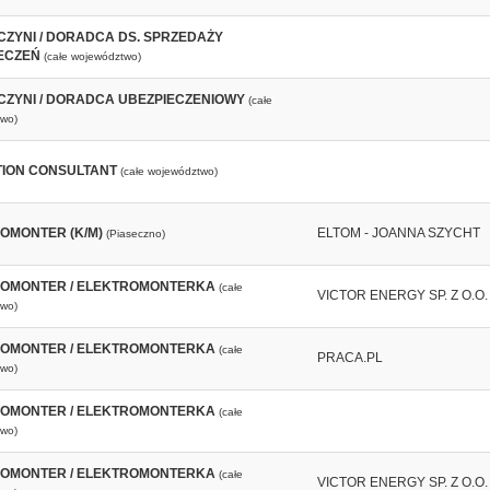
ZYNI / DORADCA DS. SPRZEDAŻY
ECZEŃ
(całe województwo)
ZYNI / DORADCA UBEZPIECZENIOWY
(całe
wo)
ION CONSULTANT
(całe województwo)
OMONTER (K/M)
ELTOM - JOANNA SZYCHT
(Piaseczno)
OMONTER / ELEKTROMONTERKA
(całe
VICTOR ENERGY SP. Z O.O.
wo)
OMONTER / ELEKTROMONTERKA
(całe
PRACA.PL
wo)
OMONTER / ELEKTROMONTERKA
(całe
wo)
OMONTER / ELEKTROMONTERKA
(całe
VICTOR ENERGY SP. Z O.O.