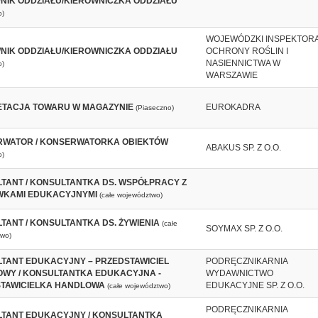
NIK ODDZIAŁU/KIEROWNICZKA ODDZIAŁU
o)
WOJEWÓDZKI INSPEKTOR
NIK ODDZIAŁU/KIEROWNICZKA ODDZIAŁU
OCHRONY ROŚLIN I
NASIENNICTWA W
o)
WARSZAWIE
TACJA TOWARU W MAGAZYNIE
EUROKADRA
(Piaseczno)
WATOR / KONSERWATORKA OBIEKTÓW
ABAKUS SP. Z O.O.
o)
TANT / KONSULTANTKA DS. WSPÓŁPRACY Z
KAMI EDUKACYJNYMI
(całe województwo)
TANT / KONSULTANTKA DS. ŻYWIENIA
(całe
SOYMAX SP. Z O.O.
wo)
TANT EDUKACYJNY – PRZEDSTAWICIEL
PODRĘCZNIKARNIA
WY / KONSULTANTKA EDUKACYJNA -
WYDAWNICTWO
TAWICIELKA HANDLOWA
EDUKACYJNE SP. Z O.O.
(całe województwo)
PODRĘCZNIKARNIA
TANT EDUKACYJNY / KONSULTANTKA