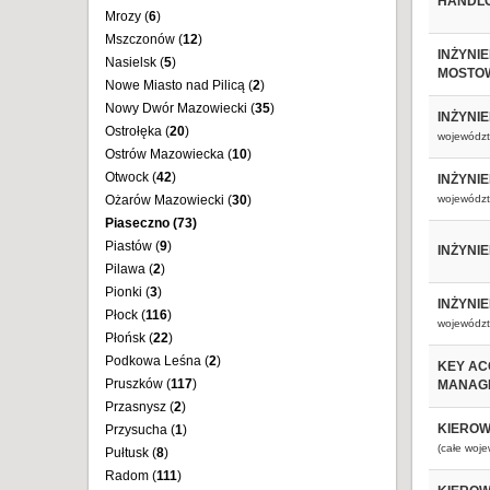
HANDLO
Mrozy (
6
)
Mszczonów (
12
)
INŻYNI
Nasielsk (
5
)
MOSTO
Nowe Miasto nad Pilicą (
2
)
Nowy Dwór Mazowiecki (
35
)
INŻYNI
Ostrołęka (
20
)
województ
Ostrów Mazowiecka (
10
)
Otwock (
42
)
INŻYNI
Ożarów Mazowiecki (
30
)
województ
Piaseczno (
73
)
Piastów (
9
)
INŻYNI
Pilawa (
2
)
Pionki (
3
)
INŻYNI
Płock (
116
)
województ
Płońsk (
22
)
Podkowa Leśna (
2
)
KEY AC
Pruszków (
117
)
MANAG
Przasnysz (
2
)
KIEROW
Przysucha (
1
)
(całe woj
Pułtusk (
8
)
Radom (
111
)