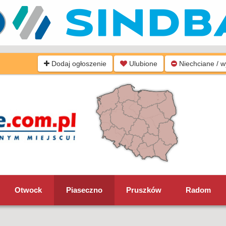
Dodaj ogłoszenie
Ulubione
Niechciane / 
Otwock
Piaseczno
Pruszków
Radom