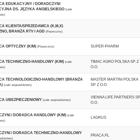
A EDUKACYJNY / DORADCZYNI
YJNA DS. JĘZYKA ANGIELSKIEGO
(całe
wo)
A KLIENTA/SPRZEDAWCA (K,M,X)
ZNO, BRANŻA RTV I AGD
(Piaseczno)
A OPTYCZNY (K/M)
SUPER-PHARM
(Piaseczno)
A TECHNICZNO-HANDLOWY (K/M)
TIMAC AGRO POLSKA SP. Z
(całe
O.O.
wo)
A TECHNOLOGICZNO-HANDLOWY (BRANŻA
MASTER MARTINI POLSKA
A)
SP. Z O.O.
(całe województwo)
VIENNA LIFE PARTNERS SP.
A UBEZPIECZENIOWY
(całe województwo)
O.O.
ZYNI / DORADCA HANDLOWY (K/M)
(całe
LAGRUS
wo)
ZYNI / DORADCA TECHNICZNO-HANDLOWY
PRACA.PL
ewództwo)