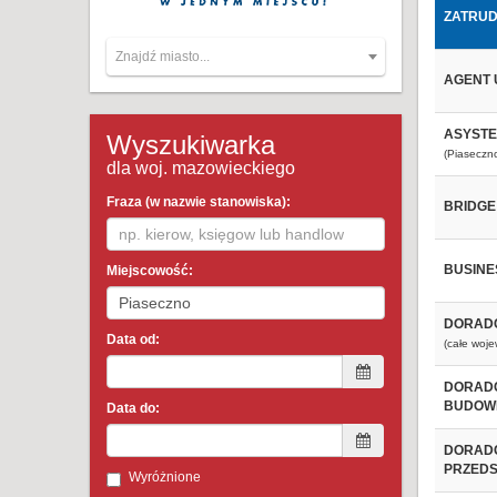
ZATRUD
Znajdź miasto...
AGENT 
ASYSTE
Wyszukiwarka
(Piaseczn
dla woj. mazowieckiego
Fraza (w nazwie stanowiska):
BRIDG
BUSINE
Miejscowość:
DORADC
Data od:
(całe woj
DORADC
BUDOWL
Data do:
DORADC
PRZEDS
Wyróżnione