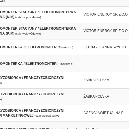
wo)
OMONTER STACYJNY / ELEKTROMONTERKA
VICTOR ENERGY SP. Z O.O.
NA (K/M)
(całe województwo)
OMONTER STACYJNY / ELEKTROMONTERKA
VICTOR ENERGY SP. Z O.O.
NA (K/M)
(całe województwo)
OMONTERKA / ELEKTROMONTER
ELTOM - JOANNA SZYCHT
(Piaseczno)
OMONTERKA / ELEKTROMONTER
(Piaseczno)
YZOBIORCA / FRANCZYZOBIORCZYNI
ŻABKA POLSKA
o)
YZOBIORCA / FRANCZYZOBIORCZYNI
ŻABKA POLSKA
o)
YZOBIORCA / FRANCZYZOBIORCZYNI
AGENCJAWIRTUALNA.PL
I MARKETINGOWEJ
(całe województwo)