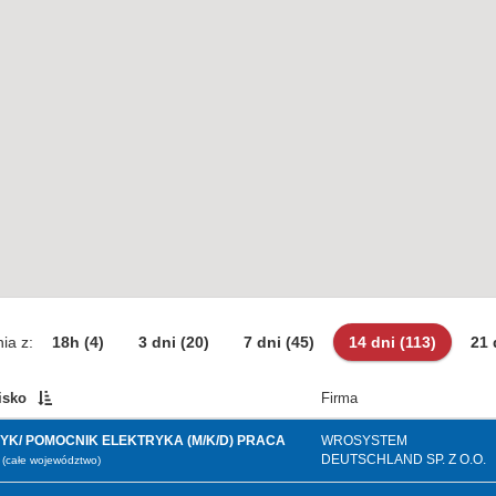
ia z:
18h
(4)
3 dni
(20)
7 dni
(45)
14 dni
(113)
21 
isko
Firma
YK/ POMOCNIK ELEKTRYKA (M/K/D) PRACA
WROSYSTEM
DEUTSCHLAND SP. Z O.O.
(całe województwo)