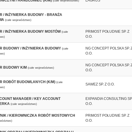
WCZYNI / HANDLOWIEC (K/M)
LAGRUS
(całe województwo)
ER / INŻYNIERKA BUDOWY - BRANŻA
WA
(całe województwo)
ER / INŻYNIERKA BUDOWY MOSTÓW
PRIMOST POŁUDNIE SP. Z
(całe
O.O.
wo)
ER BUDOWY / INŻYNIERKA BUDOWY
NG CONCEPT POLSKA SP. 
(całe
O.O.
wo)
NG CONCEPT POLSKA SP. 
ER BUDOWY K/M
(całe województwo)
O.O.
ER ROBÓT BUDOWLANYCH (K/M)
(całe
SAWEZ SP. Z O.O.
wo)
COUNT MANAGER / KEY ACCOUNT
EXPANDIA CONSULTING SP.
ERKA
O.O.
(całe województwo)
NIK / KIEROWNICZKA ROBÓT MOSTOWYCH
PRIMOST POŁUDNIE SP. Z
O.O.
ewództwo)