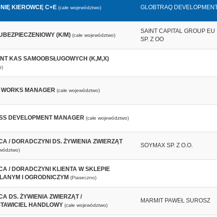
NIĘ KIEROWCĘ C+E
GLOBTRAQ DEVELOPMEN
(całe województwo)
SAINT CAPITAL GROUP EU
UBEZPIECZENIOWY (K/M)
(całe województwo)
SP. Z OO
NT KAS SAMOOBSŁUGOWYCH (K,M,X)
o)
E WORKS MANAGER
(całe województwo)
SS DEVELOPMENT MANAGER
(całe województwo)
A / DORADCZYNI DS. ŻYWIENIA ZWIERZĄT
SOYMAX SP. Z O.O.
ewództwo)
A / DORADCZYNI KLIENTA W SKLEPIE
ANYM I OGRODNICZYM
(Piaseczno)
A DS. ŻYWIENIA ZWIERZĄT /
MARMIT PAWEŁ SUROSZ
TAWICIEL HANDLOWY
(całe województwo)