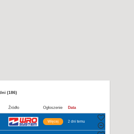
dni
(186)
Źródło
Ogłoszenie
Data
Więcej
2 dni temu