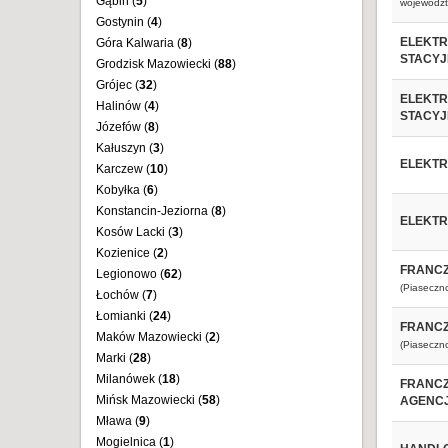
Gąbin (
5
)
województ
Gostynin (
4
)
ELEKTR
Góra Kalwaria (
8
)
STACYJ
Grodzisk Mazowiecki (
88
)
Grójec (
32
)
ELEKTR
Halinów (
4
)
STACYJ
Józefów (
8
)
Kałuszyn (
3
)
ELEKTR
Karczew (
10
)
Kobyłka (
6
)
Konstancin-Jeziorna (
8
)
ELEKTR
Kosów Lacki (
3
)
Kozienice (
2
)
FRANCZ
Legionowo (
62
)
(Piaseczn
Łochów (
7
)
Łomianki (
24
)
FRANCZ
Maków Mazowiecki (
2
)
(Piaseczn
Marki (
28
)
Milanówek (
18
)
FRANCZ
Mińsk Mazowiecki (
58
)
AGENCJ
Mława (
9
)
Mogielnica (
1
)