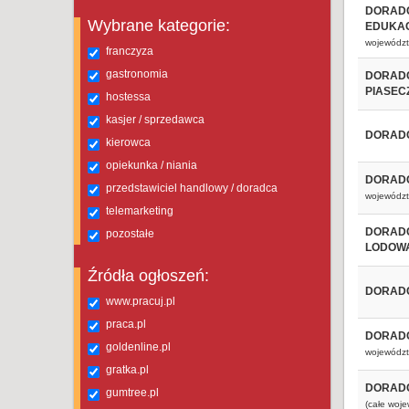
DORADC
Wybrane kategorie:
EDUKAC
województ
franczyza
gastronomia
DORADC
PIASEC
hostessa
kasjer / sprzedawca
DORADC
kierowca
opiekunka / niania
DORADC
przedstawiciel handlowy / doradca
województ
telemarketing
DORADC
pozostałe
LODOW
Źródła ogłoszeń:
DORADC
www.pracuj.pl
praca.pl
DORADC
goldenline.pl
województ
gratka.pl
DORADC
gumtree.pl
(całe woj