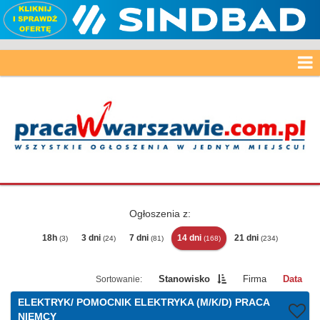
Ogłoszenia z:
18h
3 dni
7 dni
14 dni
21 dni
(3)
(24)
(81)
(168)
(234)
Stanowisko
Firma
Data
ELEKTRYK/ POMOCNIK ELEKTRYKA (M/K/D) PRACA
NIEMCY