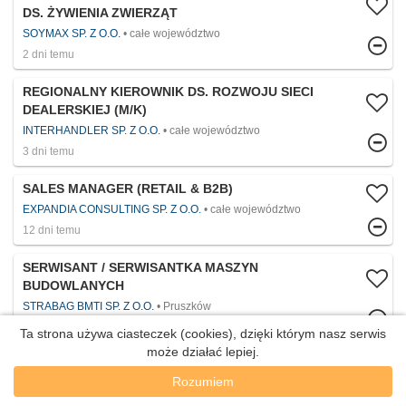
DS. ŻYWIENIA ZWIERZĄT
SOYMAX SP. Z O.O.
całe województwo
2 dni temu
REGIONALNY KIEROWNIK DS. ROZWOJU SIECI
DEALERSKIEJ (M/K)
INTERHANDLER SP. Z O.O.
całe województwo
3 dni temu
SALES MANAGER (RETAIL & B2B)
EXPANDIA CONSULTING SP. Z O.O.
całe województwo
12 dni temu
SERWISANT / SERWISANTKA MASZYN
BUDOWLANYCH
STRABAG BMTI SP. Z O.O.
Pruszków
Wczoraj
Ta strona używa ciasteczek (cookies), dzięki którym nasz serwis
może działać lepiej.
SERWISANT / SERWISANTKA MASZYN
Rozumiem
MAGAZYNOWYCH
całe województwo