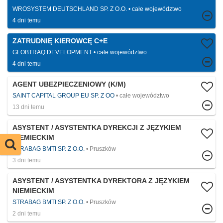
WROSYSTEM DEUTSCHLAND SP. Z O.O.
całe województwo
4 dni temu
ZATRUDNIĘ KIEROWCĘ C+E
GLOBTRAQ DEVELOPMENT
całe województwo
4 dni temu
AGENT UBEZPIECZENIOWY (K/M)
SAINT CAPITAL GROUP EU SP. Z OO
całe województwo
13 dni temu
ASYSTENT / ASYSTENTKA DYREKCJI Z JĘZYKIEM
NIEMIECKIM
STRABAG BMTI SP. Z O.O.
Pruszków
3 dni temu
ASYSTENT / ASYSTENTKA DYREKTORA Z JĘZYKIEM
NIEMIECKIM
STRABAG BMTI SP. Z O.O.
Pruszków
2 dni temu