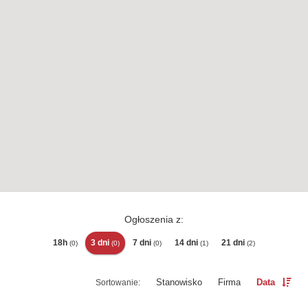
Ogłoszenia z:
18h
3 dni
7 dni
14 dni
21 dni
(0)
(0)
(0)
(1)
(2)
Stanowisko
Firma
Data