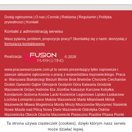
Dodaj ogłoszenie
O nas
Cennik
Reklama
Regulamin
Polityka
prywatnosci
Kontakt
Kontakt z administracją serwisu
Masz pytania, problem, propozycje pracy? Skontaktuj się z nami:
skorzystaj z
formularza kontaktowego
Realizacja:
© 2026
www.pracawwarszawie.com.pl to serwis prezentujący tylko najnowsze i
zawsze aktualne ogłoszenia o pracę z województwa mazowieckiego. Praca
w: Warszawa Białobrzegi Bieżuń Błonie Brok Brwinów Chorzele Ciechanów
Drobin Garwolin Gąbin Glinojeck Gostynin Góra Kalwaria Grodzisk
Mazowiecki Grójec Halinów Iłża Józefów Kałuszyn Karczew Kobyłka
Konstancin-Jeziorna Kosów Lacki Kozienice Legionowo Lipsko Łaskarzew
Łochów Łomianki Łosice Maków Mazowiecki Marki Milanówek Mińsk
Mazowiecki Mława Mogielnica Mordy Mrozy Mszczonów Myszyniec Nasielsk
Nowe Miasto nad Pilicą Nowy Dwór Mazowiecki Ostrołęka Ostrów
Mazowiecka Otwock Ożarów Mazowiecki Piaseczno Piastów Pilawa Pionki
Płock Płońsk Podkowa Leśna Pruszków Przasnysz Przysucha Pułtusk
Ta strona używa ciasteczek (cookies), dzięki którym nasz serwis
Raciąż Radom Radzymin Różan Serock Siedlce Sierpc Skaryszew
może działać lepiej.
Sochaczew Sokołów Podlaski Sulejówek Szydłowiec Tarczyn Tłuszcz Warka