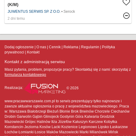
(K/M)
JUWENTUS SERWIS SP. Z O.O.
Serock
2 dni temu
Dodaj ogłoszenie
O nas
Cennik
Reklama
Regulamin
Polityka
prywatnosci
Kontakt
Kontakt z administracją serwisu
Masz pytania, problem, propozycje pracy? Skontaktuj się z nami:
skorzystaj z
formularza kontaktowego
Realizacja:
© 2026
www.pracawwarszawie.com.pl to serwis prezentujący tylko najnowsze i
zawsze aktualne ogłoszenia o pracę z województwa mazowieckiego. Praca
w: Warszawa Białobrzegi Bieżuń Błonie Brok Brwinów Chorzele Ciechanów
Drobin Garwolin Gąbin Glinojeck Gostynin Góra Kalwaria Grodzisk
Mazowiecki Grójec Halinów Iłża Józefów Kałuszyn Karczew Kobyłka
Konstancin-Jeziorna Kosów Lacki Kozienice Legionowo Lipsko Łaskarzew
Łochów Łomianki Łosice Maków Mazowiecki Marki Milanówek Mińsk