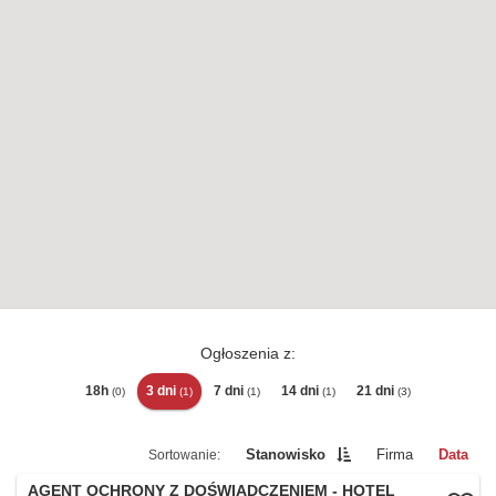
Ogłoszenia z:
18h
3 dni
7 dni
14 dni
21 dni
(0)
(1)
(1)
(1)
(3)
Stanowisko
Firma
Data
AGENT OCHRONY Z DOŚWIADCZENIEM - HOTEL