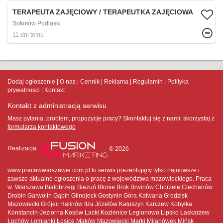
TERAPEUTA ZAJĘCIOWY / TERAPEUTKA ZAJĘCIOWA
Sokołów Podlaski
11 dni temu
Dodaj ogłoszenie
O nas
Cennik
Reklama
Regulamin
Polityka
prywatnosci
Kontakt
Kontakt z administracją serwisu
Masz pytania, problem, propozycje pracy? Skontaktuj się z nami:
skorzystaj z
formularza kontaktowego
Realizacja:
© 2026
www.pracawwarszawie.com.pl to serwis prezentujący tylko najnowsze i
zawsze aktualne ogłoszenia o pracę z województwa mazowieckiego. Praca
w: Warszawa Białobrzegi Bieżuń Błonie Brok Brwinów Chorzele Ciechanów
Drobin Garwolin Gąbin Glinojeck Gostynin Góra Kalwaria Grodzisk
Mazowiecki Grójec Halinów Iłża Józefów Kałuszyn Karczew Kobyłka
Konstancin-Jeziorna Kosów Lacki Kozienice Legionowo Lipsko Łaskarzew
Łochów Łomianki Łosice Maków Mazowiecki Marki Milanówek Mińsk