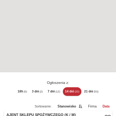
Ogłoszenia z:
18h
3 dni
7 dni
14 dni
21 dni
(0)
(2)
(12)
(33)
(53)
Stanowisko
Firma
Data
AJENT SKLEPU SPOŻYWCZEGO (K / M)