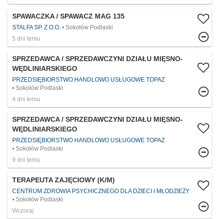
SPAWACZKA / SPAWACZ MAG 135
STALFA SP. Z O.O.
Sokołów Podlaski
5 dni temu
SPRZEDAWCA / SPRZEDAWCZYNI DZIAŁU MIĘSNO-
WĘDLINIARSKIEGO
PRZEDSIĘBIORSTWO HANDLOWO USŁUGOWE TOPAZ
Sokołów Podlaski
4 dni temu
SPRZEDAWCA / SPRZEDAWCZYNI DZIAŁU MIĘSNO-
WĘDLINIARSKIEGO
PRZEDSIĘBIORSTWO HANDLOWO USŁUGOWE TOPAZ
Sokołów Podlaski
9 dni temu
TERAPEUTA ZAJĘCIOWY (K/M)
CENTRUM ZDROWIA PSYCHICZNEGO DLA DZIECI I MŁODZIEŻY
Sokołów Podlaski
Wczoraj