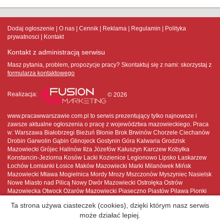
Dodaj ogłoszenie
O nas
Cennik
Reklama
Regulamin
Polityka
prywatnosci
Kontakt
Kontakt z administracją serwisu
Masz pytania, problem, propozycje pracy? Skontaktuj się z nami:
skorzystaj z
formularza kontaktowego
Realizacja:
© 2026
www.pracawwarszawie.com.pl to serwis prezentujący tylko najnowsze i
zawsze aktualne ogłoszenia o pracę z województwa mazowieckiego. Praca
w: Warszawa Białobrzegi Bieżuń Błonie Brok Brwinów Chorzele Ciechanów
Drobin Garwolin Gąbin Glinojeck Gostynin Góra Kalwaria Grodzisk
Mazowiecki Grójec Halinów Iłża Józefów Kałuszyn Karczew Kobyłka
Konstancin-Jeziorna Kosów Lacki Kozienice Legionowo Lipsko Łaskarzew
Łochów Łomianki Łosice Maków Mazowiecki Marki Milanówek Mińsk
Mazowiecki Mława Mogielnica Mordy Mrozy Mszczonów Myszyniec Nasielsk
Nowe Miasto nad Pilicą Nowy Dwór Mazowiecki Ostrołęka Ostrów
Mazowiecka Otwock Ożarów Mazowiecki Piaseczno Piastów Pilawa Pionki
Płock Płońsk Podkowa Leśna Pruszków Przasnysz Przysucha Pułtusk
Ta strona używa ciasteczek (cookies), dzięki którym nasz serwis
Raciąż Radom Radzymin Różan Serock Siedlce Sierpc Skaryszew
może działać lepiej.
Sochaczew Sokołów Podlaski Sulejówek Szydłowiec Tarczyn Tłuszcz Warka