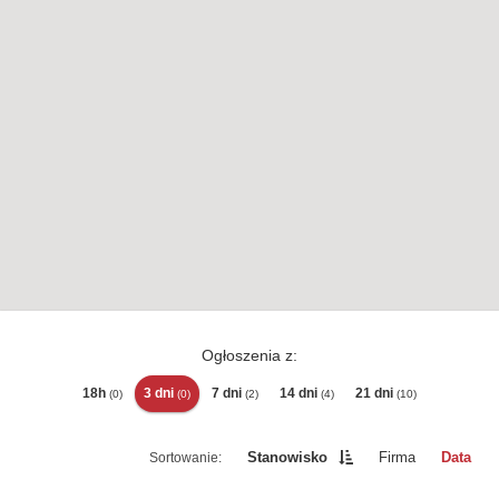
Ogłoszenia z:
18h
3 dni
7 dni
14 dni
21 dni
(0)
(0)
(2)
(4)
(10)
Stanowisko
Firma
Data