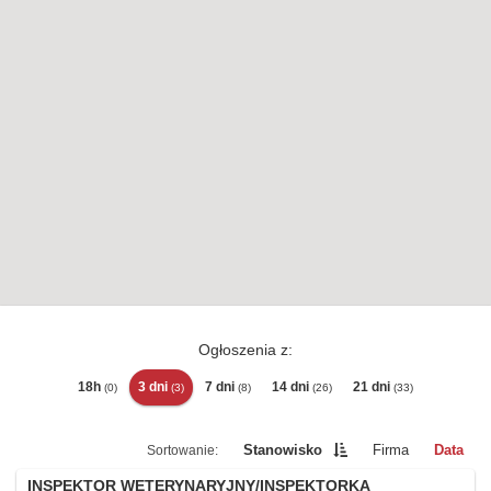
Ogłoszenia z:
18h
3 dni
7 dni
14 dni
21 dni
(0)
(3)
(8)
(26)
(33)
Stanowisko
Firma
Data
INSPEKTOR WETERYNARYJNY/INSPEKTORKA