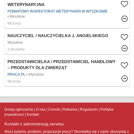
WETERYNARYJNA
POWIATOWY INSPEKTORAT WETERYNARII W WYSZKOWIE
Wyszków
Wczoraj
NAUCZYCIEL / NAUCZYCIELKA J. ANGIELSKIEGO
Wyszków
2 dni temu
PRZEDSTAWICIELKA / PRZEDSTAWICIEL HANDLOWY
– PRODUKTY DLA ZWIERZĄT
PRACA.PL
Wyszków
Wczoraj
Dodaj ogłoszenie
O nas
Cennik
Reklama
Regulamin
Polityka
prywatnosci
Kontakt
Kontakt z administracją serwisu
Masz pytania, problem, propozycje pracy? Skontaktuj się z nami:
skorzystaj z