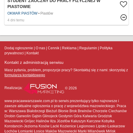
STUDENT ZAOCZNY DO PRACY FIZYCZNEJ W
PIASTOWIE
OKMAR PIASTÓW
Piastów
4 dni temu
Dodaj ogłoszenie
O nas
Cennik
Reklama
Regulamin
Polityka
prywatnosci
Kontakt
Kontakt z administracją serwisu
Masz pytania, problem, propozycje pracy? Skontaktuj się z nami:
skorzystaj z
formularza kontaktowego
Realizacja:
© 2026
www.pracawwarszawie.com.pl to serwis prezentujący tylko najnowsze i
zawsze aktualne ogłoszenia o pracę z województwa mazowieckiego. Praca
w: Warszawa Białobrzegi Bieżuń Błonie Brok Brwinów Chorzele Ciechanów
Drobin Garwolin Gąbin Glinojeck Gostynin Góra Kalwaria Grodzisk
Mazowiecki Grójec Halinów Iłża Józefów Kałuszyn Karczew Kobyłka
Konstancin-Jeziorna Kosów Lacki Kozienice Legionowo Lipsko Łaskarzew
Łochów Łomianki Łosice Maków Mazowiecki Marki Milanówek Mińsk