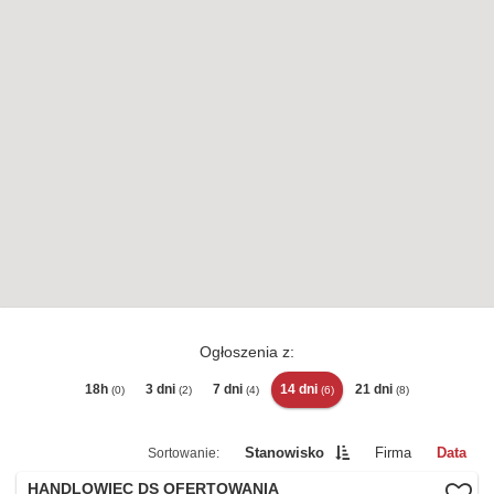
Ogłoszenia z:
18h
3 dni
7 dni
14 dni
21 dni
(0)
(2)
(4)
(6)
(8)
Stanowisko
Firma
Data
HANDLOWIEC DS OFERTOWANIA