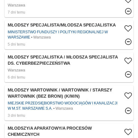
Warszawa
7 dni temu
MŁODSZY SPECJALISTA/MŁODSZA SPECJALISTKA
MINISTERSTWO FUNDUSZY I POLITYKI REGIONALNEJ W
WARSZAWIE
Warszawa
5 dni temu
MŁODSZY SPECJALISTKA / MŁODSZA SPECJALISTA
DS. CYBERBEZPIECZEŃSTWA
Warszawa
6 dni temu
MŁODSZY WARTOWNIK / WARTOWNIK / STARSZY
WARTOWNIK (BEZ BRONI) (K/M/N)
MIEJSKIE PRZEDSIĘBIORSTWO WODOCIĄGÓW I KANALIZACJI
W M.ST. WARSZAWIE S.A.
Warszawa
3 dni temu
MŁODSZY/A APARATOWY/A PROCESÓW
CHEMICZNYCH