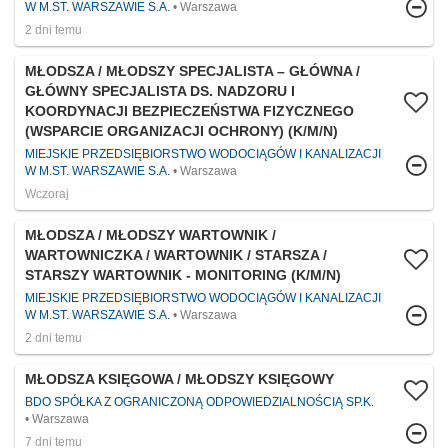
W M.ST. WARSZAWIE S.A.
Warszawa
2 dni temu
MŁODSZA / MŁODSZY SPECJALISTA – GŁÓWNA /
GŁÓWNY SPECJALISTA DS. NADZORU I
KOORDYNACJI BEZPIECZEŃSTWA FIZYCZNEGO
(WSPARCIE ORGANIZACJI OCHRONY) (K/M/N)
MIEJSKIE PRZEDSIĘBIORSTWO WODOCIĄGÓW I KANALIZACJI
W M.ST. WARSZAWIE S.A.
Warszawa
Wczoraj
MŁODSZA / MŁODSZY WARTOWNIK /
WARTOWNICZKA / WARTOWNIK / STARSZA /
STARSZY WARTOWNIK - MONITORING (K/M/N)
MIEJSKIE PRZEDSIĘBIORSTWO WODOCIĄGÓW I KANALIZACJI
W M.ST. WARSZAWIE S.A.
Warszawa
2 dni temu
MŁODSZA KSIĘGOWA / MŁODSZY KSIĘGOWY
BDO SPÓŁKA Z OGRANICZONĄ ODPOWIEDZIALNOŚCIĄ SP.K.
Warszawa
7 dni temu