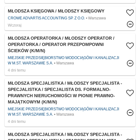
MŁODSZA KSIĘGOWA / MŁODSZY KSIĘGOWY
CROWE ADVARTIS ACCOUNTING SP. Z O.O.
Warszawa
Wczoraj
MŁODSZA OPERATORKA / MŁODSZY OPERATOR /
OPERATORKA / OPERATOR PRZEPOMPOWNI
ŚCIEKÓW (K/M/N)
MIEJSKIE PRZEDSIĘBIORSTWO WODOCIĄGÓW I KANALIZACJI
W M.ST. WARSZAWIE S.A.
Warszawa
4 dni temu
MŁODSZA SPECJALISTKA / MŁODSZY SPECJALISTA -
SPECJALISTKA / SPECJALISTA DS. FORMALNO-
PRAWNYCH NIERUCHOMOŚCI W PIONIE PRAWNO-
MAJĄTKOWYM (K/M/N)
MIEJSKIE PRZEDSIĘBIORSTWO WODOCIĄGÓW I KANALIZACJI
W M.ST. WARSZAWIE S.A.
Warszawa
4 dni temu
MŁODSZA SPECJALISTKA / MŁODSZY SPECJALISTA -