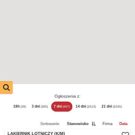
Ogłoszenia z:
18h
3 dni
7 dni
14 dni
21 dni
(39)
(365)
(987)
(2013)
(3245)
Stanowisko
Firma
Data
LAKIERNIK LOTNICZY (K/M)