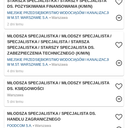
STARSZA SPECJALISTKA / STARSZY SPECJALISTA
DS. POZYSKIWANIA FINANSOWANIA (K/M/N)
MIEJSKIE PRZEDSIĘBIORSTWO WODOCIĄGÓW I KANALIZACJI
W M.ST. WARSZAWIE S.A.
Warszawa
2 dni temu
MŁODSZA SPECJALISTKA / MŁODSZY SPECJALISTA /
SPECJALISTKA / SPECJALISTA / STARSZA
SPECJALISTKA / STARSZY SPECJALISTA DS.
ZABEZPIECZENIA TECHNICZNEGO (K/M/N)
MIEJSKIE PRZEDSIĘBIORSTWO WODOCIĄGÓW I KANALIZACJI
W M.ST. WARSZAWIE S.A.
Warszawa
4 dni temu
MŁODSZA SPECJALISTKA / MŁODSZY SPECJALISTA
DS. KSIĘGOWOŚCI
Warszawa
5 dni temu
MŁODSZA SPECJALISTKA / SPECJALISTA DS.
HANDLU ZAGRANICZNEGO
FOODCOM S.A.
Warszawa