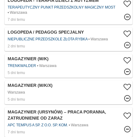
LOGOPEDA - TERAPIA DZIECI Z AUTYZMEM
TERAPEUTYCZNY PUNKT PRZEDSZKOLNY MAGICZNY MOST
Warszawa
7 dni temu
LOGOPEDA / PEDAGOG SPECJALNY
NIEPUBLICZNE PRZEDSZKOLE ZŁOTA RYBKA
Warszawa
2 dni temu
MAGAZYNIER (M/K)
TRENKWALDER
Warszawa
5 dni temu
MAGAZYNIER (M/K/X)
Warszawa
5 dni temu
MAGAZYNIER (URSYNÓW) – PRACA PORANNA,
ZATRUDNIENIE OD ZARAZ
APC TEMPUS A SP. Z O.O. SP. KOM.
Warszawa
7 dni temu