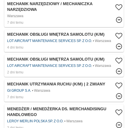
MECHANIK NARZĘDZIOWY / MECHANICZKA
NARZĘDZIOWA
Warszawa
7 dni temu
MECHANIK OBSŁUGI WNĘTRZA SAMOLOTU (K/M)
LOT AIRCRAFT MAINTENANCE SERVICES SP. Z O.O.
Warszawa
4 dni temu
MECHANIK OBSŁUGI WNĘTRZA SAMOLOTU (K/M)
LOT AIRCRAFT MAINTENANCE SERVICES SP. Z O.O.
Warszawa
2 dni temu
MECHANIK UTRZYMANIA RUCHU (K/M) | 2 ZMIANY
GI GROUP S.A.
Warszawa
7 dni temu
MENEDŻER / MENEDŻERKA DS. MERCHANDISINGU
HANDLOWEGO
LEROY MERLIN POLSKA SP. Z O.O.
Warszawa
2 dni temu