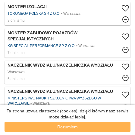
MONTER IZOLACJI
TOROMEGA POLSKA SP. Z O.O.
Warszawa
3 dni temu
MONTER ZABUDOWY POJAZDÓW
SPECJALISTYCZNYCH
KG SPECIAL PERFORMANCE SP. Z O.O.
Warszawa
7 dni temu
NACZELNIK WYDZIAŁU/NACZELNICZKA WYDZIAŁU
Warszawa
5 dni temu
NACZELNIK WYDZIAŁU/NACZELNICZKA WYDZIAŁU
MINISTERSTWO NAUKI I SZKOLNICTWA WYŻSZEGO W
WARSZAWIE
Warszawa
4 dni temu
Ta strona używa ciasteczek (cookies), dzięki którym nasz serwis
może działać lepiej.
NACZELNIK WYDZIAŁU/NACZELNICZKA WYDZIAŁU
Rozumiem
Warszawa