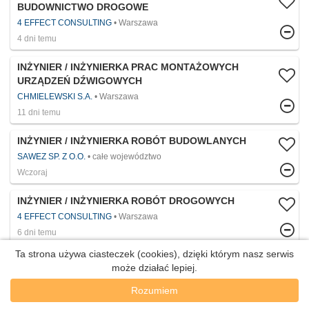
BUDOWNICTWO DROGOWE
4 EFFECT CONSULTING
Warszawa
4 dni temu
INŻYNIER / INŻYNIERKA PRAC MONTAŻOWYCH
URZĄDZEŃ DŹWIGOWYCH
CHMIELEWSKI S.A.
Warszawa
11 dni temu
INŻYNIER / INŻYNIERKA ROBÓT BUDOWLANYCH
SAWEZ SP. Z O.O.
całe województwo
Wczoraj
INŻYNIER / INŻYNIERKA ROBÓT DROGOWYCH
4 EFFECT CONSULTING
Warszawa
6 dni temu
Ta strona używa ciasteczek (cookies), dzięki którym nasz serwis
INŻYNIER / INŻYNIERKA SOC L1 - TRIBE SECURITY
może działać lepiej.
T-MOBILE POLSKA
Warszawa
Rozumiem
4 dni temu