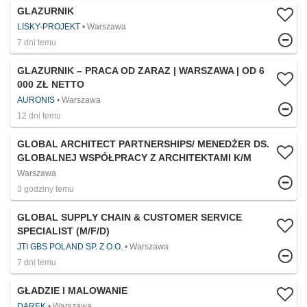
GLAZURNIK
LISKY-PROJEKT
Warszawa
7 dni temu
GLAZURNIK – PRACA OD ZARAZ | WARSZAWA | OD 6
000 ZŁ NETTO
AURONIS
Warszawa
12 dni temu
GLOBAL ARCHITECT PARTNERSHIPS/ MENEDŻER DS.
GLOBALNEJ WSPÓŁPRACY Z ARCHITEKTAMI K/M
Warszawa
3 godziny temu
GLOBAL SUPPLY CHAIN & CUSTOMER SERVICE
SPECIALIST (M/F/D)
JTI GBS POLAND SP. Z O.O.
Warszawa
7 dni temu
GŁADZIE I MALOWANIE
DAREK
Warszawa