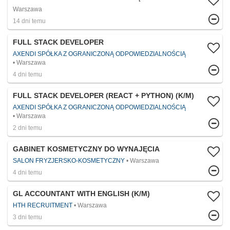
Warszawa
14 dni temu
FULL STACK DEVELOPER
AXENDI SPÓŁKA Z OGRANICZONĄ ODPOWIEDZIALNOŚCIĄ
Warszawa
4 dni temu
FULL STACK DEVELOPER (REACT + PYTHON) (K/M)
AXENDI SPÓŁKA Z OGRANICZONĄ ODPOWIEDZIALNOŚCIĄ
Warszawa
2 dni temu
GABINET KOSMETYCZNY DO WYNAJĘCIA
SALON FRYZJERSKO-KOSMETYCZNY
Warszawa
4 dni temu
GL ACCOUNTANT WITH ENGLISH (K/M)
HTH RECRUITMENT
Warszawa
3 dni temu