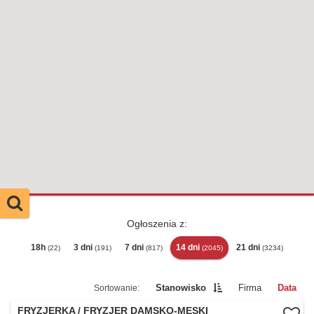
Ogłoszenia z:
18h
3 dni
7 dni
14 dni
21 dni
(22)
(191)
(817)
(2045)
(3234)
Stanowisko
Firma
Data
FRYZJERKA / FRYZJER DAMSKO-MĘSKI