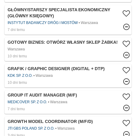
GŁÓWNY/STARSZY SPECJALISTA EKONOMICZNY
(GŁÓWNY KSIĘGOWY)
INSTYTUT BADAWCZY DRÓG I MOSTÓW
Warszawa
7 dni temu
GOTOWY BIZNES: OTWÓRZ WŁASNY SKLEP ŻABKA!
Warszawa
10 dni temu
GRAFIK / GRAPHIC DESIGNER (DIGITAL + DTP)
KDK SP. Z O.O.
Warszawa
10 dni temu
GROUP IT AUDIT MANAGER (M/F)
MEDICOVER SP. Z O.O.
Warszawa
7 dni temu
GROWTH MODEL COORDINATOR (M/F/D)
JTI GBS POLAND SP. Z O.O.
Warszawa
3 dni temu