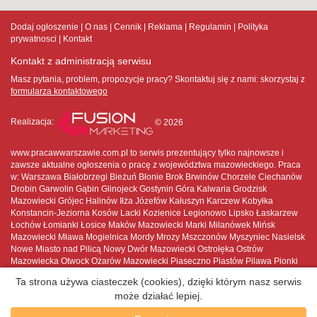
Dodaj ogłoszenie
O nas
Cennik
Reklama
Regulamin
Polityka
prywatnosci
Kontakt
Kontakt z administracją serwisu
Masz pytania, problem, propozycje pracy? Skontaktuj się z nami:
skorzystaj z
formularza kontaktowego
Realizacja:
© 2026
www.pracawwarszawie.com.pl to serwis prezentujący tylko najnowsze i
zawsze aktualne ogłoszenia o pracę z województwa mazowieckiego. Praca
w: Warszawa Białobrzegi Bieżuń Błonie Brok Brwinów Chorzele Ciechanów
Drobin Garwolin Gąbin Glinojeck Gostynin Góra Kalwaria Grodzisk
Mazowiecki Grójec Halinów Iłża Józefów Kałuszyn Karczew Kobyłka
Konstancin-Jeziorna Kosów Lacki Kozienice Legionowo Lipsko Łaskarzew
Łochów Łomianki Łosice Maków Mazowiecki Marki Milanówek Mińsk
Mazowiecki Mława Mogielnica Mordy Mrozy Mszczonów Myszyniec Nasielsk
Nowe Miasto nad Pilicą Nowy Dwór Mazowiecki Ostrołęka Ostrów
Mazowiecka Otwock Ożarów Mazowiecki Piaseczno Piastów Pilawa Pionki
Płock Płońsk Podkowa Leśna Pruszków Przasnysz Przysucha Pułtusk
Ta strona używa ciasteczek (cookies), dzięki którym nasz serwis
Raciąż Radom Radzymin Różan Serock Siedlce Sierpc Skaryszew
może działać lepiej.
Sochaczew Sokołów Podlaski Sulejówek Szydłowiec Tarczyn Tłuszcz Warka
Warszawa Węgrów Wołomin Wyszków Wyszogród Wyśmierzyce Zakroczym