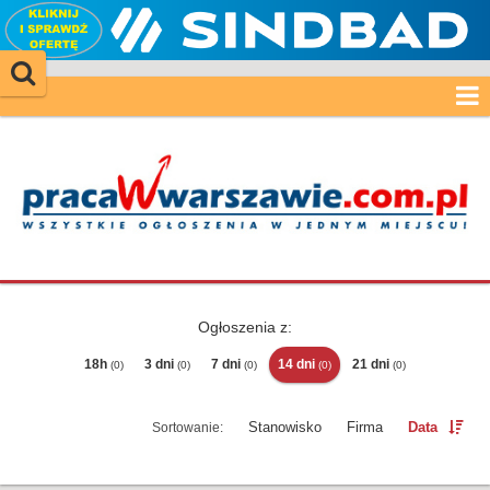
Ogłoszenia z:
18h
3 dni
7 dni
14 dni
21 dni
(0)
(0)
(0)
(0)
(0)
Stanowisko
Firma
Data