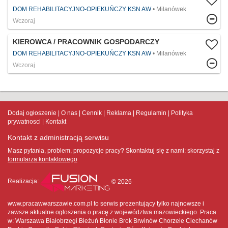
DOM REHABILITACYJNO-OPIEKUŃCZY KSN AW
Milanówek
Wczoraj
KIEROWCA / PRACOWNIK GOSPODARCZY
DOM REHABILITACYJNO-OPIEKUŃCZY KSN AW
Milanówek
Wczoraj
Dodaj ogłoszenie
O nas
Cennik
Reklama
Regulamin
Polityka
prywatnosci
Kontakt
Kontakt z administracją serwisu
Masz pytania, problem, propozycje pracy? Skontaktuj się z nami:
skorzystaj z
formularza kontaktowego
Realizacja:
© 2026
www.pracawwarszawie.com.pl to serwis prezentujący tylko najnowsze i
zawsze aktualne ogłoszenia o pracę z województwa mazowieckiego. Praca
w: Warszawa Białobrzegi Bieżuń Błonie Brok Brwinów Chorzele Ciechanów