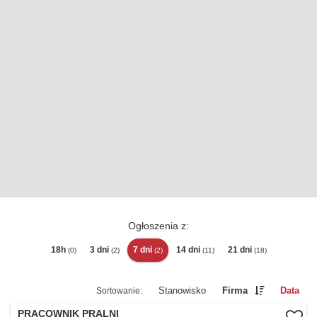
Ogłoszenia z:
18h
3 dni
7 dni
14 dni
21 dni
(0)
(2)
(2)
(11)
(18)
Stanowisko
Firma
Data
PRACOWNIK PRALNI