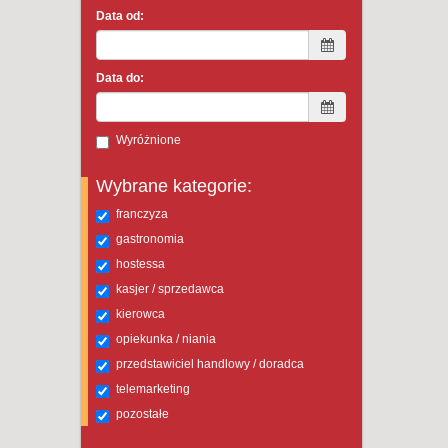
Data od:
Data do:
Wyróżnione
Wybrane kategorie:
franczyza
gastronomia
hostessa
kasjer / sprzedawca
kierowca
opiekunka / niania
przedstawiciel handlowy / doradca
telemarketing
pozostałe