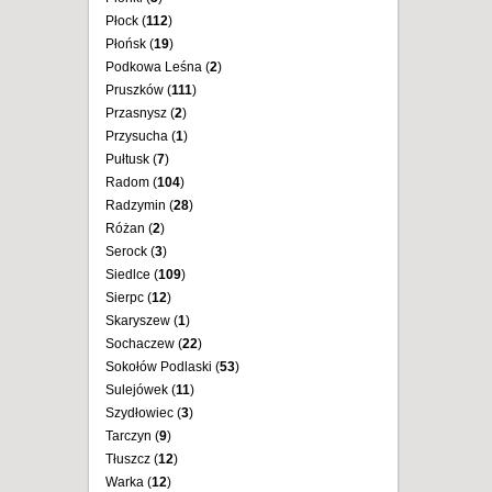
Płock (
112
)
Płońsk (
19
)
Podkowa Leśna (
2
)
Pruszków (
111
)
Przasnysz (
2
)
Przysucha (
1
)
Pułtusk (
7
)
Radom (
104
)
Radzymin (
28
)
Różan (
2
)
Serock (
3
)
Siedlce (
109
)
Sierpc (
12
)
Skaryszew (
1
)
Sochaczew (
22
)
Sokołów Podlaski (
53
)
Sulejówek (
11
)
Szydłowiec (
3
)
Tarczyn (
9
)
Tłuszcz (
12
)
Warka (
12
)