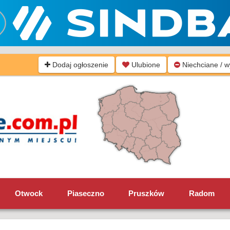
Dodaj ogłoszenie
Ulubione
Niechciane / 
Otwock
Piaseczno
Pruszków
Radom