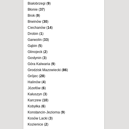
Białobrzegi (
9
)
Błonie (
37
)
Brok (
9
)
Brwinów (
30
)
Ciechanów (
14
)
Drobin (
1
)
Garwolin (
33
)
Gąbin (
5
)
Glinojeck (
2
)
Gostynin (
3
)
Góra Kalwaria (
9
)
Grodzisk Mazowiecki (
86
)
Grójec (
28
)
Halinów (
4
)
Józefów (
6
)
Kałuszyn (
3
)
Karczew (
10
)
Kobyłka (
6
)
Konstancin-Jeziorna (
9
)
Kosów Lacki (
3
)
Kozienice (
2
)