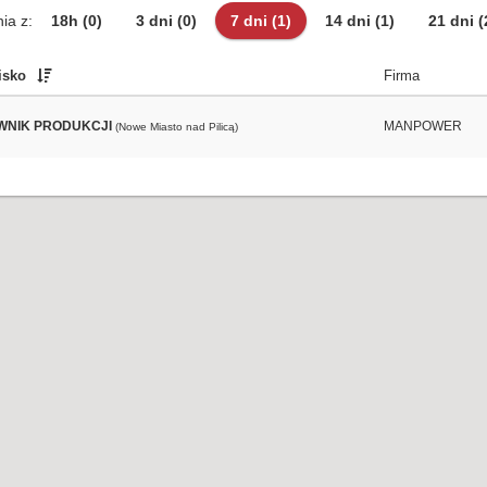
ia z:
18h
(0)
3 dni
(0)
7 dni
(1)
14 dni
(1)
21 dni
(
isko
Firma
NIK PRODUKCJI
MANPOWER
(Nowe Miasto nad Pilicą)