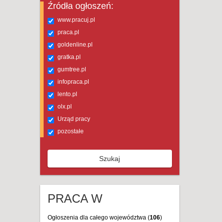
Źródła ogłoszeń:
www.pracuj.pl
praca.pl
goldenline.pl
gratka.pl
gumtree.pl
infopraca.pl
lento.pl
olx.pl
Urząd pracy
pozostałe
Szukaj
PRACA W
Ogłoszenia dla całego województwa (
106
)