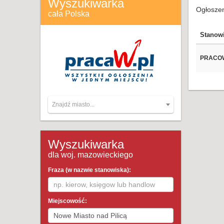
Wyszukiwarka
Ogłoszen
cała Polska
Stanow
PRACOW
Znajdź miasto...
Wyszukiwarka
dla woj. mazowieckiego
Fraza (w nazwie stanowiska):
Miejscowość: