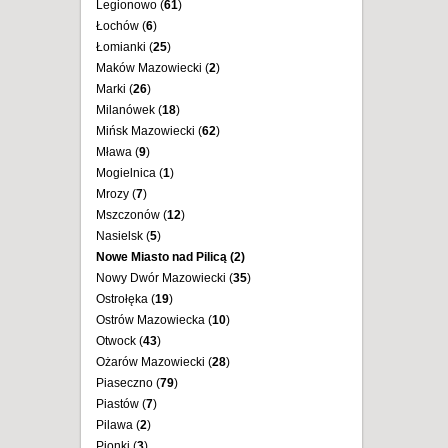
Legionowo (
61
)
Łochów (
6
)
Łomianki (
25
)
Maków Mazowiecki (
2
)
Marki (
26
)
Milanówek (
18
)
Mińsk Mazowiecki (
62
)
Mława (
9
)
Mogielnica (
1
)
Mrozy (
7
)
Mszczonów (
12
)
Nasielsk (
5
)
Nowe Miasto nad Pilicą (
2
)
Nowy Dwór Mazowiecki (
35
)
Ostrołęka (
19
)
Ostrów Mazowiecka (
10
)
Otwock (
43
)
Ożarów Mazowiecki (
28
)
Piaseczno (
79
)
Piastów (
7
)
Pilawa (
2
)
Pionki (
3
)