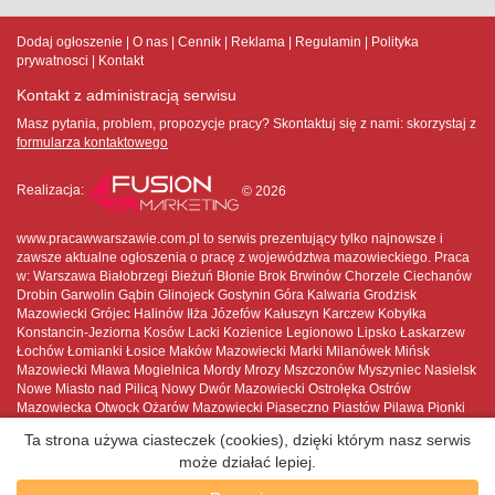
Dodaj ogłoszenie
O nas
Cennik
Reklama
Regulamin
Polityka
prywatnosci
Kontakt
Kontakt z administracją serwisu
Masz pytania, problem, propozycje pracy? Skontaktuj się z nami:
skorzystaj z
formularza kontaktowego
Realizacja:
© 2026
www.pracawwarszawie.com.pl to serwis prezentujący tylko najnowsze i
zawsze aktualne ogłoszenia o pracę z województwa mazowieckiego. Praca
w: Warszawa Białobrzegi Bieżuń Błonie Brok Brwinów Chorzele Ciechanów
Drobin Garwolin Gąbin Glinojeck Gostynin Góra Kalwaria Grodzisk
Mazowiecki Grójec Halinów Iłża Józefów Kałuszyn Karczew Kobyłka
Konstancin-Jeziorna Kosów Lacki Kozienice Legionowo Lipsko Łaskarzew
Łochów Łomianki Łosice Maków Mazowiecki Marki Milanówek Mińsk
Mazowiecki Mława Mogielnica Mordy Mrozy Mszczonów Myszyniec Nasielsk
Nowe Miasto nad Pilicą Nowy Dwór Mazowiecki Ostrołęka Ostrów
Mazowiecka Otwock Ożarów Mazowiecki Piaseczno Piastów Pilawa Pionki
Płock Płońsk Podkowa Leśna Pruszków Przasnysz Przysucha Pułtusk
Ta strona używa ciasteczek (cookies), dzięki którym nasz serwis
Raciąż Radom Radzymin Różan Serock Siedlce Sierpc Skaryszew
może działać lepiej.
Sochaczew Sokołów Podlaski Sulejówek Szydłowiec Tarczyn Tłuszcz Warka
Warszawa Węgrów Wołomin Wyszków Wyszogród Wyśmierzyce Zakroczym