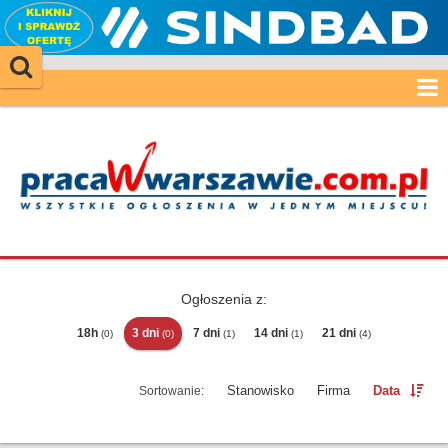
Ogłoszenia z:
18h
3 dni
7 dni
14 dni
21 dni
(0)
(0)
(1)
(1)
(4)
Stanowisko
Firma
Data