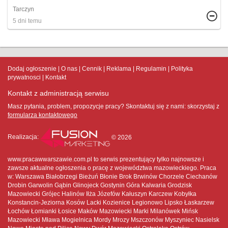
Tarczyn
5 dni temu
Dodaj ogłoszenie
O nas
Cennik
Reklama
Regulamin
Polityka
prywatnosci
Kontakt
Kontakt z administracją serwisu
Masz pytania, problem, propozycje pracy? Skontaktuj się z nami:
skorzystaj z
formularza kontaktowego
Realizacja:
© 2026
www.pracawwarszawie.com.pl to serwis prezentujący tylko najnowsze i
zawsze aktualne ogłoszenia o pracę z województwa mazowieckiego. Praca
w: Warszawa Białobrzegi Bieżuń Błonie Brok Brwinów Chorzele Ciechanów
Drobin Garwolin Gąbin Glinojeck Gostynin Góra Kalwaria Grodzisk
Mazowiecki Grójec Halinów Iłża Józefów Kałuszyn Karczew Kobyłka
Konstancin-Jeziorna Kosów Lacki Kozienice Legionowo Lipsko Łaskarzew
Łochów Łomianki Łosice Maków Mazowiecki Marki Milanówek Mińsk
Mazowiecki Mława Mogielnica Mordy Mrozy Mszczonów Myszyniec Nasielsk