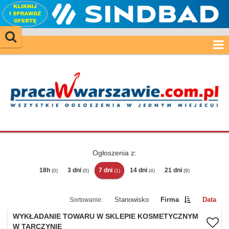
Ogłoszenia z:
18h
3 dni
7 dni
14 dni
21 dni
(0)
(0)
(1)
(4)
(9)
Stanowisko
Firma
Data
WYKŁADANIE TOWARU W SKLEPIE KOSMETYCZNYM
W TARCZYNIE