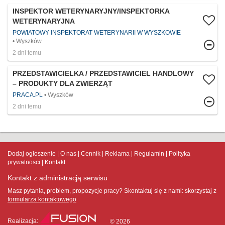
INSPEKTOR WETERYNARYJNY/INSPEKTORKA
WETERYNARYJNA
POWIATOWY INSPEKTORAT WETERYNARII W WYSZKOWIE
Wyszków
2 dni temu
PRZEDSTAWICIELKA / PRZEDSTAWICIEL HANDLOWY
– PRODUKTY DLA ZWIERZĄT
PRACA.PL
Wyszków
2 dni temu
Dodaj ogłoszenie
O nas
Cennik
Reklama
Regulamin
Polityka
prywatnosci
Kontakt
Kontakt z administracją serwisu
Masz pytania, problem, propozycje pracy? Skontaktuj się z nami:
skorzystaj z
formularza kontaktowego
Realizacja:
© 2026