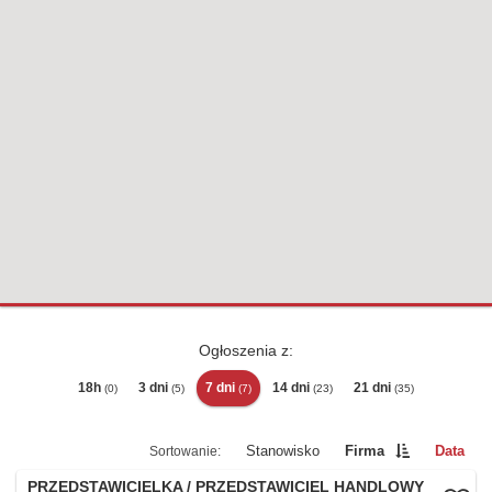
Ogłoszenia z:
18h
3 dni
7 dni
14 dni
21 dni
(0)
(5)
(7)
(23)
(35)
Stanowisko
Firma
Data
PRZEDSTAWICIELKA / PRZEDSTAWICIEL HANDLOWY